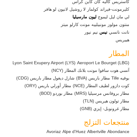
كاستريس
كاليه
كان
كاين
كراس
كليرمونت-فيراند
كولمار
لا روشيل
لانيون
لو هافر
لي مان
ليل
ليموج
ليون
مارسيليا
منتون
مولوز
مونبيلييه
مونت كارلو
ميتز
نانت
نانسي
نيس
نيم
نيور
هييريس
المطار
Lyon Saint Exupery Airport (LYS)
Aeroport Le Bourget (LBG)
آنسي هوت سافوا مونت بلانك المطار (NCY)
بوفيه Tille مطار باريس (BVA)
شارل ديغول مطار باريس (CDG)
كوت دازور لطيف المطار (NCE)
مطار أورلي باريس (ORY)
مطار بروفانس مرسيليا (MRS)
مطار بوردو (BOD)
مطار تولون هيريس (TLN)
مطار غرونوبل- إيزي (GNB)
منتجعات التزلج
Avoriaz
Alpe d'Huez
Albertville
Abondance