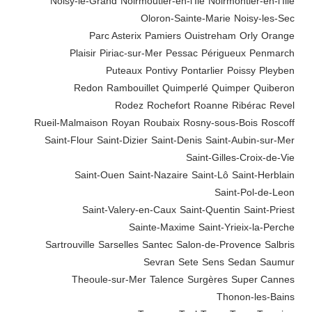
Noisy-le-Grand
Noirmoutier-en-l'Ile
Noirmontier-en-l'Ille
Oloron-Sainte-Marie
Noisy-les-Sec
Parc Asterix
Pamiers
Ouistreham
Orly
Orange
Plaisir
Piriac-sur-Mer
Pessac
Périgueux
Penmarch
Puteaux
Pontivy
Pontarlier
Poissy
Pleyben
Redon
Rambouillet
Quimperlé
Quimper
Quiberon
Rodez
Rochefort
Roanne
Ribérac
Revel
Rueil-Malmaison
Royan
Roubaix
Rosny-sous-Bois
Roscoff
Saint-Flour
Saint-Dizier
Saint-Denis
Saint-Aubin-sur-Mer
Saint-Gilles-Croix-de-Vie
Saint-Ouen
Saint-Nazaire
Saint-Lô
Saint-Herblain
Saint-Pol-de-Leon
Saint-Valery-en-Caux
Saint-Quentin
Saint-Priest
Sainte-Maxime
Saint-Yrieix-la-Perche
Sartrouville
Sarselles
Santec
Salon-de-Provence
Salbris
Sevran
Sete
Sens
Sedan
Saumur
Theoule-sur-Mer
Talence
Surgères
Super Cannes
Thonon-les-Bains