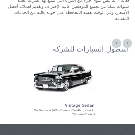
لغات - إنه ليس سوى جزء من المزايا التي تتمتع بها الشركة. لعدة
سنوات تمكنا من تجميع الموظفين عالية الإحتراف وتقديم لعملائنا أفضل
الأسعار، وفي الوقت نفسه المحافظة على جودة عالية من الخدمات
المقدمة.
أسطول السيارات للشركة
Exotic Limo
Vintage Sedan
ousine Magnum,
On Request (Alfa Romeo, Cadillac, Buick,
 Chrysler C 300
Plyumouth etc.)
3 140, Lincoln
rech Limousine