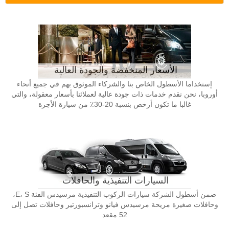
الأسعار المنخفضة والجودة العالية
إستخداما الأسطول الخاص بنا والشركاء الموثوق بهم في جميع أنحاء
أوروبا، نحن نقدم خدمات ذات جودة عالية لعملائنا بأسعار معقولة، والتي
غالبا ما تكون أرخص بنسبة 20-30٪ من سيارة الأجرة
السيارات التنفيذية والحافلات
ضمن أسطول الشركة سيارات الركوب التنفيذية مرسيدس الفئة E، S،
وحافلات صغيرة مريحة مرسيدس فيانو وترانسبورتير وحافلات تصل إلى
52 مقعد