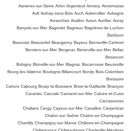
Asnieres-sur-Seine
Arlon
Argenteuil
Annesy
Annemasse
Ault
Aulnay-sous-Bois
Auch
Aubervillier
Aubagne
Avranches
Avallon
Autun
Aurillac
Auray
Banyuls-sur-Mer
Bagnolet
Bagneux
Bagnères-de-Luchon
Barbizon
Beauvais
Beausoleil
Beaugency
Bayeux
Barneville-Carteret
Berniers-sur-Mer
Bergerac
Benerville-sur-Mer
Bellac
Besancon
Bobigny
Blonville-sur-Mer
Blagnac
Biscarrosse
Beuzeville
Bourg-les-Valence
Boulogne-Billancourt
Bondy
Bois-Colombes
Bressuire
Cahors
Cabourg
Bruay-la-Buissiere
Brive-la-Gaillarde
Briançon
Carantec
Cancale
Camaret-sur-Mer
Caluire-et-Cuire
Carcassones
Challans
Cergy
Cayeux-sur-Mer
Cavaillon
Carpentras
Chalon-sur-Saône
Chalon-en-Champagne
Chantilly
Champigny-sur-Marne
Châlons-en-Champagne
Châteauroux
Châteaubriant
Charleville-Mézières