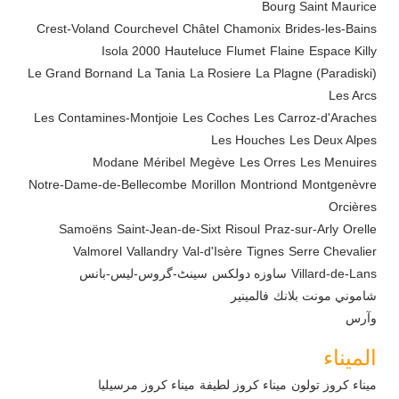
Bourg Saint Maurice
Crest-Voland
Courchevel
Châtel
Chamonix
Brides-les-Bains
Isola 2000
Hauteluce
Flumet
Flaine
Espace Killy
Le Grand Bornand
La Tania
La Rosiere
La Plagne (Paradiski)
Les Arcs
Les Contamines-Montjoie
Les Coches
Les Carroz-d'Araches
Les Houches
Les Deux Alpes
Modane
Méribel
Megève
Les Orres
Les Menuires
Notre-Dame-de-Bellecombe
Morillon
Montriond
Montgenèvre
Orcières
Samoëns
Saint-Jean-de-Sixt
Risoul
Praz-sur-Arly
Orelle
Valmorel
Vallandry
Val-d'Isère
Tignes
Serre Chevalier
Villard-de-Lans
ساوزه دولکس
سینٹ-گروس-لیس-بانس
شاموني مونت بلانك
فالمينير
وآرس
الميناء
ميناء كروز تولون
ميناء كروز لطيفة
ميناء كروز مرسيليا