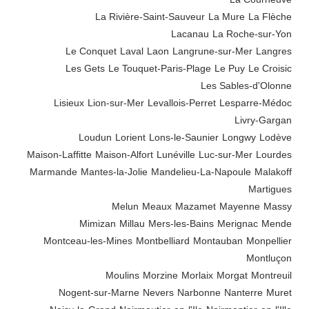
La Rivière-Saint-Sauveur
La Mure
La Flèche
Lacanau
La Roche-sur-Yon
Le Conquet
Laval
Laon
Langrune-sur-Mer
Langres
Les Gets
Le Touquet-Paris-Plage
Le Puy
Le Croisic
Les Sables-d'Olonne
Lisieux
Lion-sur-Mer
Levallois-Perret
Lesparre-Médoc
Livry-Gargan
Loudun
Lorient
Lons-le-Saunier
Longwy
Lodève
Maison-Laffitte
Maison-Alfort
Lunéville
Luc-sur-Mer
Lourdes
Marmande
Mantes-la-Jolie
Mandelieu-La-Napoule
Malakoff
Martigues
Melun
Meaux
Mazamet
Mayenne
Massy
Mimizan
Millau
Mers-les-Bains
Merignac
Mende
Montceau-les-Mines
Montbelliard
Montauban
Monpellier
Montluçon
Moulins
Morzine
Morlaix
Morgat
Montreuil
Nogent-sur-Marne
Nevers
Narbonne
Nanterre
Muret