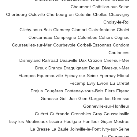
Chaumont
Châtillon-sur-Seine
Cherbourg-Octeville
Cherbourg-en-Cotentin
Chelles
Chauvigny
Choisy-le-Roi
Clichy-sous-Bois
Clamecy
Clamart
Clairefontaine
Cholet
Concarneau
Compiegne
Colombes
Cohors
Cognac
Courseulles-sur-Mer
Courbevoie
Corbeil-Essonnes
Condom
Coutances
Disneyland Railroad
Deauville
Dax
Crozon
Criel-sur-Mer
Dreux
Drancy
Draguignant
Douai
Dives-sur-Mer
Etampes
Equemauville
Epinay-sur-Seine
Epernay
Elbeuf
Fécamp
Evry
Evron
Eu
Etretat
Frejus
Fougères
Fontenay-sous-Bois
Flers
Figeac
Gonesse
Golf Juin
Gien
Garges-les-Gonesse
Gonneville-sur-Honfleur
Guéret
Guérande
Grenobles
Gray
Goussainville
Issy-les-Moulineaux
Issoire
Houlgate
Honfleur
Gujan-Mestras
La Bresse
La Baule
Joinville-le-Pont
Ivry-sur-Seine
La Courneuve