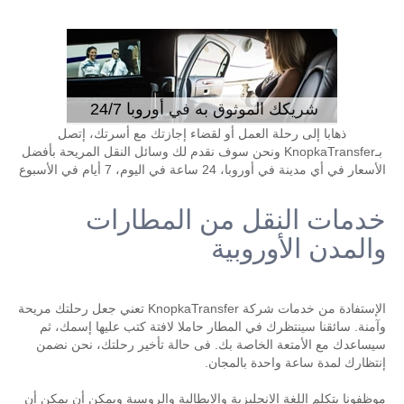
شريكك الموثوق به في أوروبا 24/7
ذهابا إلى رحلة العمل أو لقضاء إجازتك مع أسرتك، إتصل
بـKnopkaTransfer ونحن سوف نقدم لك وسائل النقل المريحة بأفضل
الأسعار في أي مدينة في أوروبا، 24 ساعة في اليوم، 7 أيام في الأسبوع
خدمات النقل من المطارات
والمدن الأوروبية
الإستفادة من خدمات شركة KnopkaTransfer تعني جعل رحلتك مريحة
وآمنة. سائقنا سينتظرك في المطار حاملا لافتة كتب عليها إسمك، ثم
سيساعدك مع الأمتعة الخاصة بك. فى حالة تأخير رحلتك، نحن نضمن
إنتظارك لمدة ساعة واحدة بالمجان.
موظفونا يتكلم اللغة الإنجليزية والإيطالية والروسية ويمكن أن يمكن أن