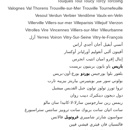
Touques
Toul
Toucy
Torcy
Torcoing
Valognes
Val Thorens
Trouville-sur-Mer
Trouville
Tournefeuille
Vesoul
Verdun
Verbier
Vendôme
Vaulx-en-Velin
Villerville
Villers-sur-mer
Villeparisis
Villejuif
Vierzon
Vitrolles
Vire
Vincennes
Villiers-sur-Mer
Villeurbanne
Vitry-le-François
Vitry-Sur-Seine
Voiron
Yerres
آرل
آنسي
أبفيل
أجان
أجدي
أراس
أفينون
ألبي
أنغوليم
أورليانز
أوكسار
إبنال
إفرو
اميان
انتيب
انجرس
باريس
باو
بايون
بربنيون
بريست
بلفور
بلوا
بورجيس
بوردو
بورغ-أون-بريس
بولوني سور مير
بويتييرس
بياريتز
بيزييه
تارب
تروا
تورز
تولوز
تولون
جبل القديس ميشيل
دول
ديجون
دينكيرك
دييب
روان
ريمس
رين
سارجومين
سارلا-لا-كانيدا
سان مالو
سانت اتيان
سانت بريوك
سانت تروبيز
سانتس
ستراسبورغ
سواسون
شارتر
شامبيري
غرونوبل
فالانس
فالنسيان
فان
فيتري
فيشي
فيين