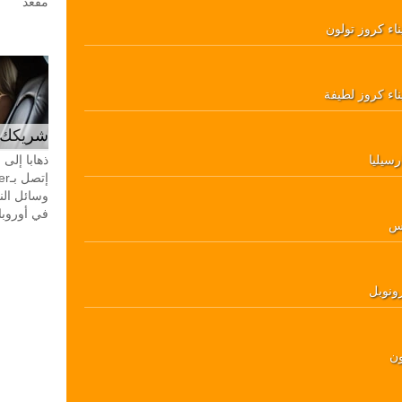
مقعد
ناء كروز تولون
ناء كروز لطيفة
شريكك ال
رسيليا
ذهابا إلى
وسائل الن
في أوروبا، 24 ساعة في اليوم، 7 أيام في 
س
ونوبل
ون