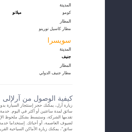
المدينة
كومو
ميلانو
المطار
مطار كاسيل تورينو
سويسرا
المدينة
جنيف
المطار
مطار جنيف الدولي
كيفية الوصول من آرلإلى 
زيارة آرل، يمكنك حجز إستئجار السيارة بدو
تقدمها الشركة، وستبسط بشكل ملحوظ الإس
لضيوف العاصمة، أو أحبائك. إستخداما خدمة 
سائق"، يمكنك زيارة الأماكن السياحية القريب