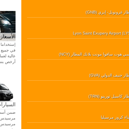
ر غرونوبل- إيزي (GNB)
Lyon Saint Exupery Airport (LY
الأسعار 
إستخداما 
في جميع أ
سي هوت سافوا مونت بلانك المطار (NCY)
عالية لعمل
أرخص بنسبة 20-30٪ من سيا
ر جنيف الدولي (GVA)
ر كاسيل تورينو (TRN)
السيارات
ضمن أسطو
ناء كروز مرسيليا