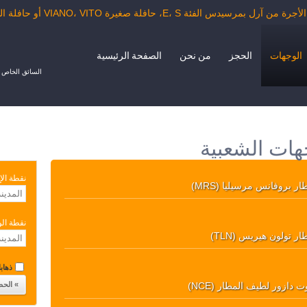
دس الفئة E، S، حافلة صغيرة VIANO، VITO أو حافلة الدرجة السياحية.
الوجهات
الحجز
من نحن
الصفحة الرئيسية
السائق الخاص ب
هات الشعبية
نقطة الإ
ار بروفانس مرسيليا (MRS)
نقطة ال
ر تولون هيريس (TLN)
ذهابا 
ت دازور لطيف المطار (NCE)