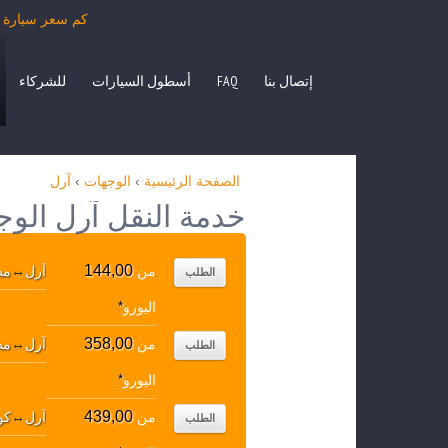
كم سعر سيارة الأجرة من آرل بمرسي
إتصال بنا
FAQ
أسطول السيارات
للشركاء
الصفحة الرئيسية
›
الوجهات
›
آرل
خدمة النقل آرل الوج
144,00
من
آرل
↔
مط
الطلب
اليورو
*
358,00
من
آرل
↔
مطا
الطلب
اليورو
*
439,00
من
آرل
↔
كو
الطلب