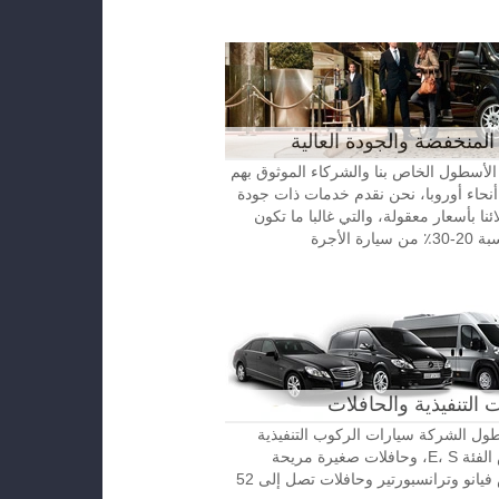
المنخفضة والجودة العالية
الأسطول الخاص بنا والشركاء الموثوق بهم
نحاء أوروبا، نحن نقدم خدمات ذات جودة
ائنا بأسعار معقولة، والتي غالبا ما تكون
رة الأجرة
 التنفيذية والحافلات
ل الشركة سيارات الركوب التنفيذية
مرسيدس الفئة E، S، وحافلات صغيرة مريحة
مرسيدس فيانو وترانسبورتير وحافلات تصل إلى 52