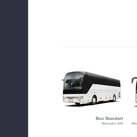
MiniBus
Bus Standart
25, Mercy, Mercedes Benz Sitcar
Mercedes 404
Mer
Beluga