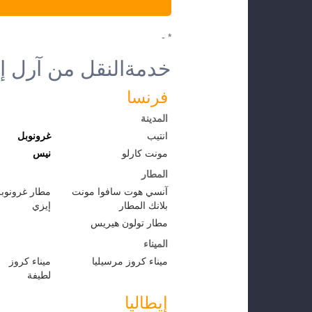
* -
خدمةالنقل من آرل إ
فرنسا
المدينة
انتيب
غرونوبل
مونت كارلو
نيس
المطار
آنسي هوت سافوا مونت
مطار غرونوب
بلانك المطار
إيزي
مطار تولون هيريس
الميناء
ميناء كروز مرسيليا
ميناء كروز
لطيفة
إيطاليا