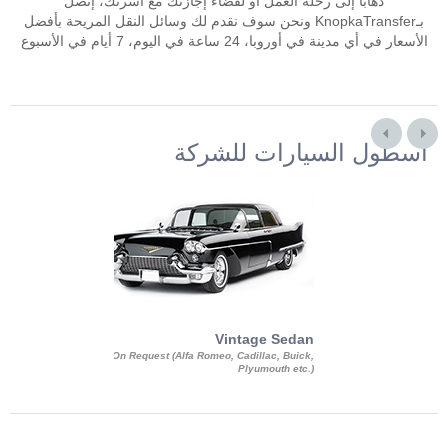
ذهابا إلى رحلة العمل أو لقضاء إجازتك مع أسرتك، إتصل
بـKnopkaTransfer ونحن سوف نقدم لك وسائل النقل المريحة بأفضل
الأسعار في أي مدينة في أوروبا، 24 ساعة في اليوم، 7 أيام في الأسبوع
أسطول السيارات للشركة
Exotic Limo
Vintage Sedan
ousine Magnum,
On Request (Alfa Romeo, Cadillac, Buick,
 Chrysler C 300
Plyumouth etc.)
3 140, Lincoln
rech Limousine