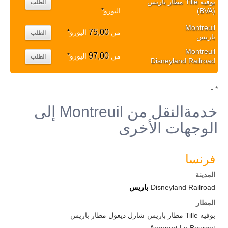
بوفيه Tille مطار باريس
الطلب
(BVA)
اليورو
*
Montreuil
75,00
من
اليورو
*
الطلب
باريس
Montreuil
97,00
من
اليورو
*
الطلب
Disneyland Railroad
* -
خدمةالنقل من Montreuil إلى
الوجهات الأخرى
فرنسا
المدينة
Disneyland Railroad
باريس
المطار
بوفيه Tille مطار باريس
شارل ديغول مطار باريس