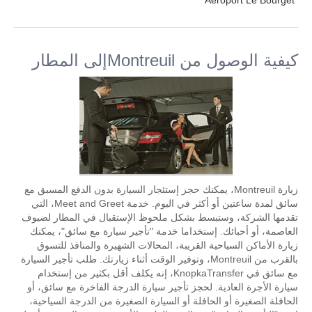
Aeroport Le Bourget
كيفية الوصول من Montreuilإلى المطار
زيارة Montreuil، يمكنك حجز إستئجار السيارة بدون الدفع المسبق مع
سائق لمدة ساعتين أو أكثر في اليوم. خدمة Meet and Greet، التي
تقدمها الشركة، وستبسط بشكل ملحوظ الإستقبال في المطار لضيوف
العاصمة، أو أحبائك. إستخداما خدمة "تأجير سيارة مع سائق"، يمكنك
زيارة الأماكن السياحية القريبة، المحالات الشهيرة والمنافذ للتسوق
بالقرب من Montreuil، وتوفير الوقت أثناء زيارتك. طلب تأجير السيارة
مع سائق في KnopkaTransfer، إنه يكلف أقل بكثير من إستخدام
سيارة الأجرة العادية. لحجز تأجير سيارة الدرجة الفاخرة مع سائق، أو
الحافلة الصغيرة أو الحافلة أو السيارة الصغيرة من الدرجة السياحية،