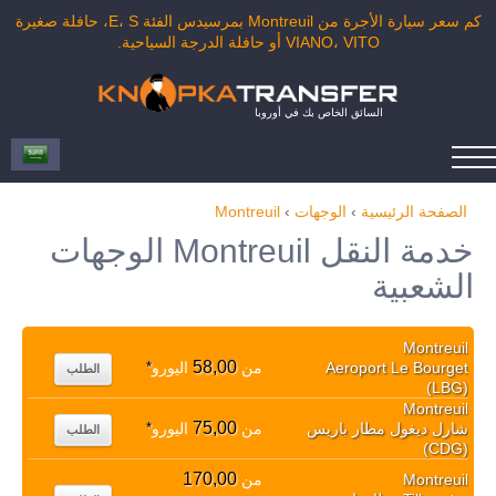
كم سعر سيارة الأجرة من Montreuil بمرسيدس الفئة E، S، حافلة صغيرة
VIANO، VITO أو حافلة الدرجة السياحية.
السائق الخاص بك في أوروبا
الصفحة الرئيسية
›
الوجهات
›
Montreuil
خدمة النقل Montreuil الوجهات
الشعبية
Montreuil
58,00
Aeroport Le Bourget
من
اليورو
*
الطلب
(LBG)
Montreuil
75,00
شارل ديغول مطار باريس
من
اليورو
*
الطلب
(CDG)
170,00
Montreuil
من