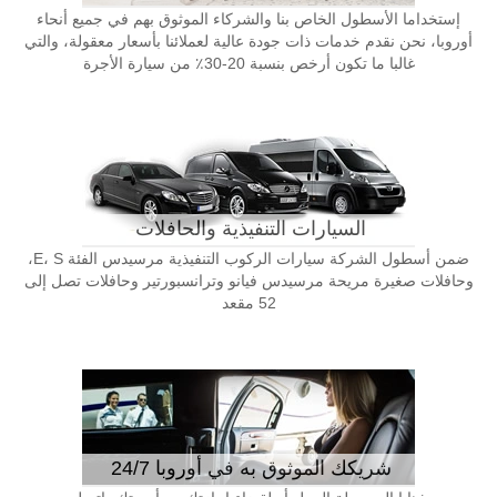
إستخداما الأسطول الخاص بنا والشركاء الموثوق بهم في جميع أنحاء
أوروبا، نحن نقدم خدمات ذات جودة عالية لعملائنا بأسعار معقولة، والتي
غالبا ما تكون أرخص بنسبة 20-30٪ من سيارة الأجرة
السيارات التنفيذية والحافلات
ضمن أسطول الشركة سيارات الركوب التنفيذية مرسيدس الفئة E، S،
وحافلات صغيرة مريحة مرسيدس فيانو وترانسبورتير وحافلات تصل إلى
52 مقعد
شريكك الموثوق به في أوروبا 24/7