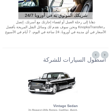
شريكك الموثوق به في أوروبا 24/7
ذهابا إلى رحلة العمل أو لقضاء إجازتك مع أسرتك، إتصل
بـKnopkaTransfer ونحن سوف نقدم لك وسائل النقل المريحة بأفضل
الأسعار في أي مدينة في أوروبا، 24 ساعة في اليوم، 7 أيام في الأسبوع
أسطول السيارات للشركة
Exotic Limo
Vintage Sedan
ousine Magnum,
On Request (Alfa Romeo, Cadillac, Buick,