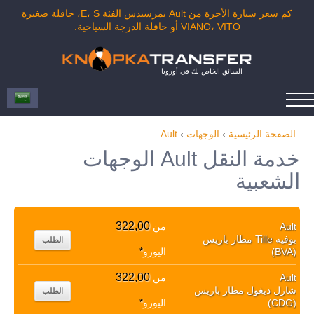
كم سعر سيارة الأجرة من Ault بمرسيدس الفئة E، S، حافلة صغيرة
VIANO، VITO أو حافلة الدرجة السياحية.
السائق الخاص بك في أوروبا
الصفحة الرئيسية
›
الوجهات
›
Ault
خدمة النقل Ault الوجهات
الشعبية
322,00
Ault
من
بوفيه Tille مطار باريس
الطلب
(BVA)
اليورو
*
322,00
Ault
من
شارل ديغول مطار باريس
الطلب
(CDG)
اليورو
*