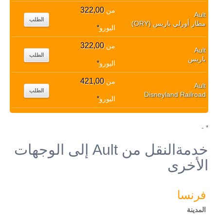
322,00
من
Ault
الطلب
مطار أورلي باريس (ORY)
اليورو
*
322,00
من
Ault
الطلب
باريس
اليورو
*
421,00
من
Ault
الطلب
Disneyland Railroad
اليورو
*
* -
خدمةالنقل من Ault إلى الوجهات
الأخرى
فرنسا
المدينة