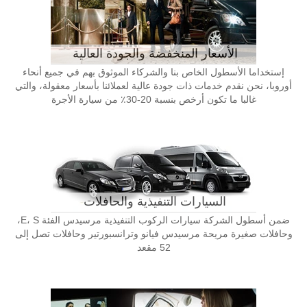
الأسعار المنخفضة والجودة العالية
إستخداما الأسطول الخاص بنا والشركاء الموثوق بهم في جميع أنحاء
أوروبا، نحن نقدم خدمات ذات جودة عالية لعملائنا بأسعار معقولة، والتي
غالبا ما تكون أرخص بنسبة 20-30٪ من سيارة الأجرة
السيارات التنفيذية والحافلات
ضمن أسطول الشركة سيارات الركوب التنفيذية مرسيدس الفئة E، S،
وحافلات صغيرة مريحة مرسيدس فيانو وترانسبورتير وحافلات تصل إلى
52 مقعد