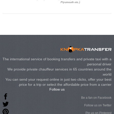
 Chrysler C 300
Plyumouth etc.)
3 140, Lincoln
rech Limousine
The international service of booking transfers and private taxi with a
personal driver.
We provide private chauffeur services in 65 countries around the
world.
You can send your request online in just two clicks, offer your best
price for a trip or select the affordable price from a carrier.
Follow us
Be a fan on Facebook
Follow us on Twitter
Pin us on Pinterest