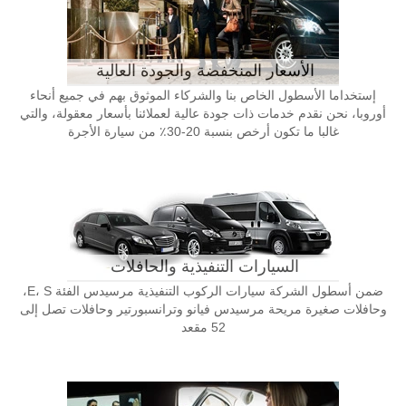
الأسعار المنخفضة والجودة العالية
إستخداما الأسطول الخاص بنا والشركاء الموثوق بهم في جميع أنحاء
أوروبا، نحن نقدم خدمات ذات جودة عالية لعملائنا بأسعار معقولة، والتي
غالبا ما تكون أرخص بنسبة 20-30٪ من سيارة الأجرة
السيارات التنفيذية والحافلات
ضمن أسطول الشركة سيارات الركوب التنفيذية مرسيدس الفئة E، S،
وحافلات صغيرة مريحة مرسيدس فيانو وترانسبورتير وحافلات تصل إلى
52 مقعد