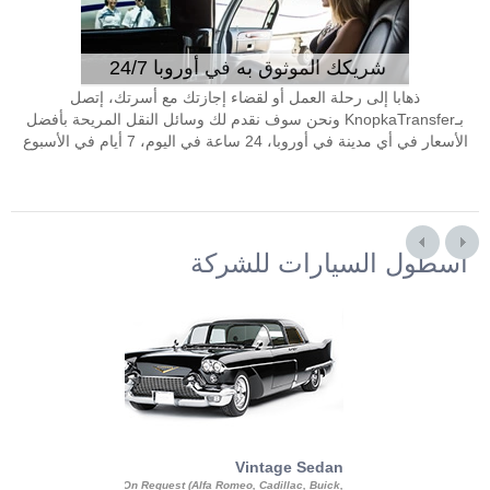
شريكك الموثوق به في أوروبا 24/7
ذهابا إلى رحلة العمل أو لقضاء إجازتك مع أسرتك، إتصل
بـKnopkaTransfer ونحن سوف نقدم لك وسائل النقل المريحة بأفضل
الأسعار في أي مدينة في أوروبا، 24 ساعة في اليوم، 7 أيام في الأسبوع
أسطول السيارات للشركة
Exotic Limo
Vintage Sedan
ousine Magnum,
On Request (Alfa Romeo, Cadillac, Buick,