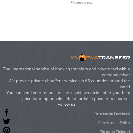
 Chrysler C 300
Plyumouth etc.)
3 140, Lincoln
rech Limousine
The international service of booking transfers and private taxi with a
personal driver.
We provide private chauffeur services in 65 countries around the
world.
You can send your request online in just two clicks, offer your best
price for a trip or select the affordable price from a carrier.
Follow us
Be a fan on Facebook
Follow us on Twitter
Pin us on Pinterest