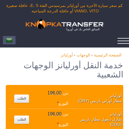
كم سعر سيارة الأجرة من أورليانز بمرسيدس الفئة E، S، حافلة صغيرة
VIANO، VITO أو حافلة الدرجة السياحية.
السائق الخاص بك في أوروبا
الصفحة الرئيسية
›
الوجهات
›
أورليانز
خدمة النقل أورليانز الوجهات
الشعبية
196,00
من
أورليانز
الطلب
مطار أورلي باريس (ORY)
اليورو
*
196,00
أورليانز
من
شارل ديغول مطار باريس
الطلب
(CDG)
اليورو
*