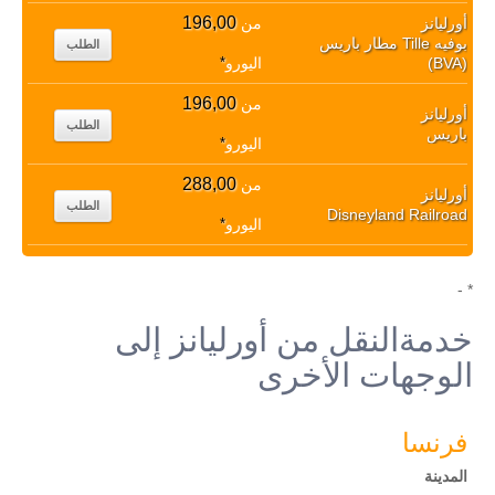
196,00
أورليانز
من
بوفيه Tille مطار باريس
الطلب
(BVA)
اليورو
*
196,00
من
أورليانز
الطلب
باريس
اليورو
*
288,00
من
أورليانز
الطلب
Disneyland Railroad
اليورو
*
* -
خدمةالنقل من أورليانز إلى
الوجهات الأخرى
فرنسا
المدينة