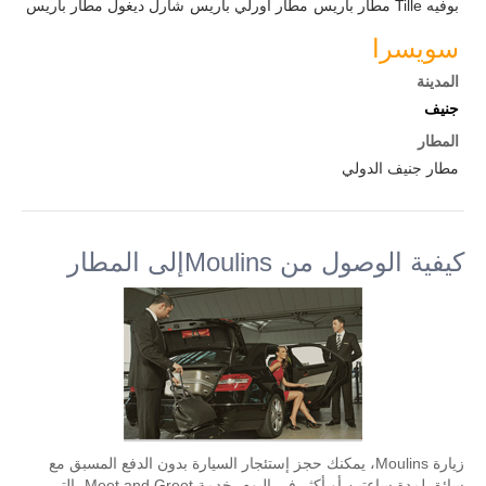
بوفيه Tille مطار باريس
مطار أورلي باريس
شارل ديغول مطار باريس
سويسرا
المدينة
جنيف
المطار
مطار جنيف الدولي
كيفية الوصول من Moulinsإلى المطار
زيارة Moulins، يمكنك حجز إستئجار السيارة بدون الدفع المسبق مع
سائق لمدة ساعتين أو أكثر في اليوم. خدمة Meet and Greet، التي