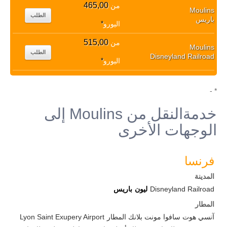
465,00
من
Moulins
الطلب
باريس
اليورو
*
515,00
من
Moulins
الطلب
Disneyland Railroad
اليورو
*
* -
خدمةالنقل من Moulins إلى
الوجهات الأخرى
فرنسا
المدينة
Disneyland Railroad
ليون
باريس
المطار
آنسي هوت سافوا مونت بلانك المطار
Lyon Saint Exupery Airport