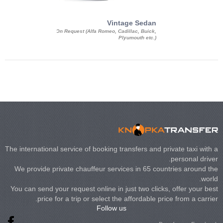
Exotic Limo
Vintage Sedan
ousine Magnum,
On Request (Alfa Romeo, Cadillac, Buick,
 Chrysler C 300
Plyumouth etc.)
3 140, Lincoln
rech Limousine
The international service of booking transfers and private taxi with a
personal driver.
We provide private chauffeur services in 65 countries around the
world.
You can send your request online in just two clicks, offer your best
price for a trip or select the affordable price from a carrier.
Follow us