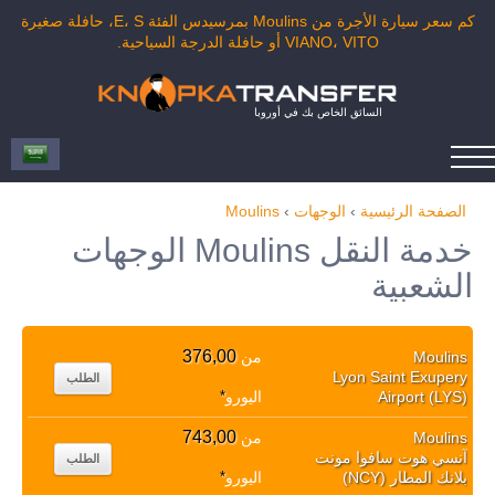
كم سعر سيارة الأجرة من Moulins بمرسيدس الفئة E، S، حافلة صغيرة
VIANO، VITO أو حافلة الدرجة السياحية.
السائق الخاص بك في أوروبا
الصفحة الرئيسية
›
الوجهات
›
Moulins
خدمة النقل Moulins الوجهات
الشعبية
376,00
Moulins
من
Lyon Saint Exupery
الطلب
Airport (LYS)
اليورو
*
743,00
Moulins
من
آنسي هوت سافوا مونت
الطلب
بلانك المطار (NCY)
اليورو
*