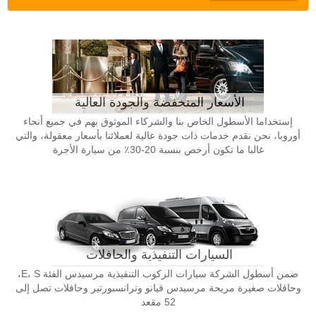
الأسعار المنخفضة والجودة العالية
إستخداما الأسطول الخاص بنا والشركاء الموثوق بهم في جميع أنحاء
أوروبا، نحن نقدم خدمات ذات جودة عالية لعملائنا بأسعار معقولة، والتي
غالبا ما تكون أرخص بنسبة 20-30٪ من سيارة الأجرة
السيارات التنفيذية والحافلات
ضمن أسطول الشركة سيارات الركوب التنفيذية مرسيدس الفئة E، S،
وحافلات صغيرة مريحة مرسيدس فيانو وترانسبورتير وحافلات تصل إلى
52 مقعد