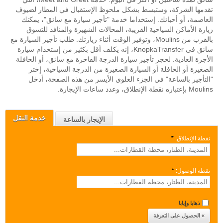
تقدمها الشركة، وستبسط بشكل ملحوظ الإستقبال في المطار لضيوف
العاصمة، أو أحبائك. إستخداما خدمة "تأجير سيارة مع سائق"، يمكنك
زيارة الأماكن السياحية القريبة، المحالات الشهيرة والمنافذ للتسوق
بالقرب من Moulins، وتوفير الوقت أثناء زيارتك. طلب تأجير السيارة مع
سائق في KnopkaTransfer، إنه يكلف أقل بكثير من إستخدام سيارة
الأجرة العادية. لحجز تأجير سيارة الدرجة الفاخرة مع سائق، أو الحافلة
الصغيرة أو الحافلة أو السيارة الصغيرة من الدرجة السياحية، إختر
"التأجير بالساعة" في الجزء العلوي الأيسر من هذه الصفحة، أدخل
Moulins بإعتباره نقطة الإنطلاق، وعدد ساعات الإيجارة.
خدمة النقل
الإيجار بالساعة
نقطة الإنطلاق:
*
نقطة الوصول:
*
ذهابا وإيابا