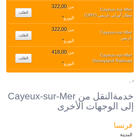
322,00
من
Cayeux-sur-Mer
الطلب
مطار أورلي باريس (ORY)
اليورو
*
322,00
من
Cayeux-sur-Mer
الطلب
باريس
اليورو
*
418,00
من
Cayeux-sur-Mer
الطلب
Disneyland Railroad
اليورو
*
* -
خدمةالنقل من Cayeux-sur-Mer
إلى الوجهات الأخرى
فرنسا
المدينة