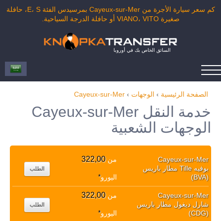
كم سعر سيارة الأجرة من Cayeux-sur-Mer بمرسيدس الفئة E، S، حافلة
صغيرة VIANO، VITO أو حافلة الدرجة السياحية.
السائق الخاص بك في أوروبا
الصفحة الرئيسية
›
الوجهات
›
Cayeux-sur-Mer
خدمة النقل Cayeux-sur-Mer
الوجهات الشعبية
322,00
Cayeux-sur-Mer
من
بوفيه Tille مطار باريس
الطلب
(BVA)
اليورو
*
322,00
Cayeux-sur-Mer
من
شارل ديغول مطار باريس
الطلب
(CDG)
اليورو
*