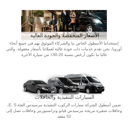
الأسعار المنخفضة والجودة العالية
إستخداما الأسطول الخاص بنا والشركاء الموثوق بهم في جميع أنحاء
أوروبا، نحن نقدم خدمات ذات جودة عالية لعملائنا بأسعار معقولة، والتي
غالبا ما تكون أرخص بنسبة 20-30٪ من سيارة الأجرة
السيارات التنفيذية والحافلات
ضمن أسطول الشركة سيارات الركوب التنفيذية مرسيدس الفئة E، S،
وحافلات صغيرة مريحة مرسيدس فيانو وترانسبورتير وحافلات تصل إلى
52 مقعد