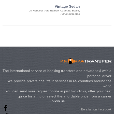
Exotic Limo
Vintage Sedan
ousine Magnum,
On Request (Alfa Romeo, Cadillac, Buick,
 Chrysler C 300
Plyumouth etc.)
3 140, Lincoln
rech Limousine
The international service of booking transfers and private taxi with a
personal driver.
We provide private chauffeur services in 65 countries around the
world.
You can send your request online in just two clicks, offer your best
price for a trip or select the affordable price from a carrier.
Follow us
Be a fan on Facebook