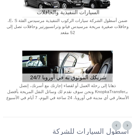
السيارات التنفيذية والحافلات
ضمن أسطول الشركة سيارات الركوب التنفيذية مرسيدس الفئة E، S،
وحافلات صغيرة مريحة مرسيدس فيانو وترانسبورتير وحافلات تصل إلى
52 مقعد
شريكك الموثوق به في أوروبا 24/7
ذهابا إلى رحلة العمل أو لقضاء إجازتك مع أسرتك، إتصل
بـKnopkaTransfer ونحن سوف نقدم لك وسائل النقل المريحة بأفضل
الأسعار في أي مدينة في أوروبا، 24 ساعة في اليوم، 7 أيام في الأسبوع
أسطول السيارات للشركة