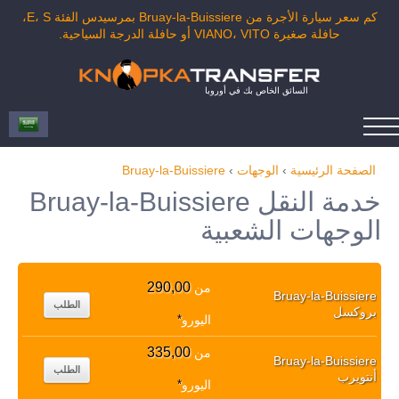
كم سعر سيارة الأجرة من Bruay-la-Buissiere بمرسيدس الفئة E، S،
حافلة صغيرة VIANO، VITO أو حافلة الدرجة السياحية.
السائق الخاص بك في أوروبا
الصفحة الرئيسية
›
الوجهات
›
Bruay-la-Buissiere
خدمة النقل Bruay-la-Buissiere
الوجهات الشعبية
290,00
من
Bruay-la-Buissiere
الطلب
بروكسل
اليورو
*
335,00
من
Bruay-la-Buissiere
الطلب
أنتويرب
اليورو
*