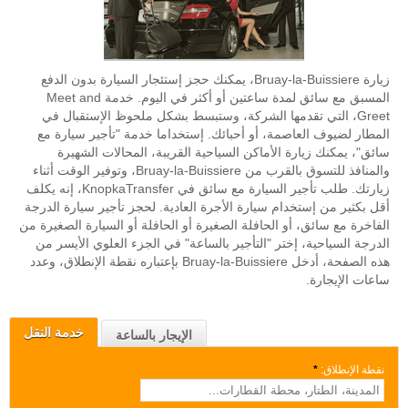
زيارة Bruay-la-Buissiere، يمكنك حجز إستئجار السيارة بدون الدفع
المسبق مع سائق لمدة ساعتين أو أكثر في اليوم. خدمة Meet and
Greet، التي تقدمها الشركة، وستبسط بشكل ملحوظ الإستقبال في
المطار لضيوف العاصمة، أو أحبائك. إستخداما خدمة "تأجير سيارة مع
سائق"، يمكنك زيارة الأماكن السياحية القريبة، المحالات الشهيرة
والمنافذ للتسوق بالقرب من Bruay-la-Buissiere، وتوفير الوقت أثناء
زيارتك. طلب تأجير السيارة مع سائق في KnopkaTransfer، إنه يكلف
أقل بكثير من إستخدام سيارة الأجرة العادية. لحجز تأجير سيارة الدرجة
الفاخرة مع سائق، أو الحافلة الصغيرة أو الحافلة أو السيارة الصغيرة من
الدرجة السياحية، إختر "التأجير بالساعة" في الجزء العلوي الأيسر من
هذه الصفحة، أدخل Bruay-la-Buissiere بإعتباره نقطة الإنطلاق، وعدد
ساعات الإيجارة.
خدمة النقل
الإيجار بالساعة
نقطة الإنطلاق:
*