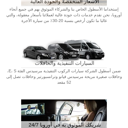
الأسعار المنخفضة والجودة العالية
إستخداما الأسطول الخاص بنا والشركاء الموثوق بهم في جميع أنحاء
أوروبا، نحن نقدم خدمات ذات جودة عالية لعملائنا بأسعار معقولة، والتي
غالبا ما تكون أرخص بنسبة 20-30٪ من سيارة الأجرة
السيارات التنفيذية والحافلات
ضمن أسطول الشركة سيارات الركوب التنفيذية مرسيدس الفئة E، S،
وحافلات صغيرة مريحة مرسيدس فيانو وترانسبورتير وحافلات تصل إلى
52 مقعد
شريكك الموثوق به في أوروبا 24/7