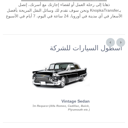
ذهابا إلى رحلة العمل أو لقضاء إجازتك مع أسرتك، إتصل
بـKnopkaTransfer ونحن سوف نقدم لك وسائل النقل المريحة بأفضل
الأسعار في أي مدينة في أوروبا، 24 ساعة في اليوم، 7 أيام في الأسبوع
أسطول السيارات للشركة
Exotic Limo
Vintage Sedan
ousine Magnum,
On Request (Alfa Romeo, Cadillac, Buick,
 Chrysler C 300
Plyumouth etc.)
3 140, Lincoln
rech Limousine