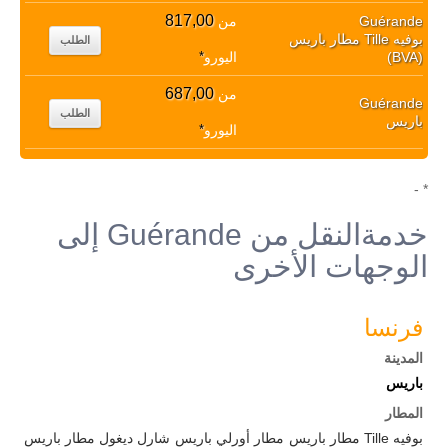
817,00
Guérande
من
بوفيه Tille مطار باريس
الطلب
(BVA)
اليورو
*
687,00
من
Guérande
الطلب
باريس
اليورو
*
* -
خدمةالنقل من Guérande إلى
الوجهات الأخرى
فرنسا
المدينة
باريس
المطار
بوفيه Tille مطار باريس
مطار أورلي باريس
شارل ديغول مطار باريس