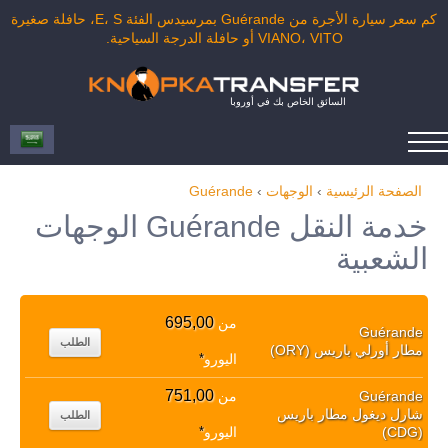
كم سعر سيارة الأجرة من Guérande بمرسيدس الفئة E، S، حافلة صغيرة
VIANO، VITO أو حافلة الدرجة السياحية.
السائق الخاص بك في أوروبا
الصفحة الرئيسية
›
الوجهات
›
Guérande
خدمة النقل Guérande الوجهات
الشعبية
695,00
من
Guérande
الطلب
مطار أورلي باريس (ORY)
اليورو
*
751,00
Guérande
من
شارل ديغول مطار باريس
الطلب
(CDG)
اليورو
*