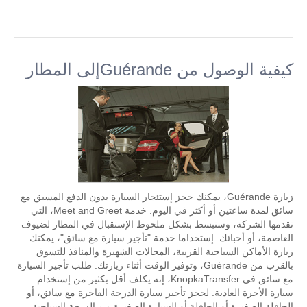
كيفية الوصول من Guérandeإلى المطار
زيارة Guérande، يمكنك حجز إستئجار السيارة بدون الدفع المسبق مع
سائق لمدة ساعتين أو أكثر في اليوم. خدمة Meet and Greet، التي
تقدمها الشركة، وستبسط بشكل ملحوظ الإستقبال في المطار لضيوف
العاصمة، أو أحبائك. إستخداما خدمة "تأجير سيارة مع سائق"، يمكنك
زيارة الأماكن السياحية القريبة، المحالات الشهيرة والمنافذ للتسوق
بالقرب من Guérande، وتوفير الوقت أثناء زيارتك. طلب تأجير السيارة
مع سائق في KnopkaTransfer، إنه يكلف أقل بكثير من إستخدام
سيارة الأجرة العادية. لحجز تأجير سيارة الدرجة الفاخرة مع سائق، أو
الحافلة الصغيرة أو الحافلة أو السيارة الصغيرة من الدرجة السياحية،