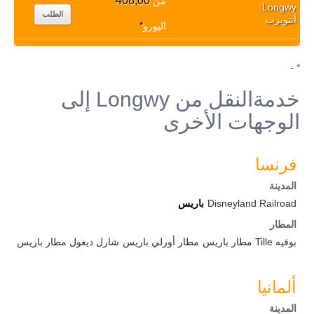
408,00
من
Longwy
الطلب
أنتويرب
اليورو
*
* -
خدمةالنقل من Longwy إلى
الوجهات الأخرى
فرنسا
المدينة
Disneyland Railroad
باريس
المطار
بوفيه Tille مطار باريس
مطار أورلي باريس
شارل ديغول مطار باريس
ألمانيا
المدينة