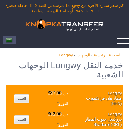
كم سعر سيارة الأجرة من Longwy بمرسيدس الفئة E، S، حافلة صغيرة
VIANO، VITO أو حافلة الدرجة السياحية.
السائق الخاص بك في أوروبا
الصفحة الرئيسية
›
الوجهات
›
Longwy
خدمة النقل Longwy الوجهات
الشعبية
387,00
Longwy
من
مطار هان فرانكفورت
الطلب
(HHN)
اليورو
*
362,00
Longwy
من
بروكسل جنوب المطار
الطلب
Sharleroi (CRL)
اليورو
*