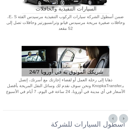
السيارات التنفيذية والحافلات
ضمن أسطول الشركة سيارات الركوب التنفيذية مرسيدس الفئة E، S،
وحافلات صغيرة مريحة مرسيدس فيانو وترانسبورتير وحافلات تصل إلى
52 مقعد
شريكك الموثوق به في أوروبا 24/7
ذهابا إلى رحلة العمل أو لقضاء إجازتك مع أسرتك، إتصل
بـKnopkaTransfer ونحن سوف نقدم لك وسائل النقل المريحة بأفضل
الأسعار في أي مدينة في أوروبا، 24 ساعة في اليوم، 7 أيام في الأسبوع
أسطول السيارات للشركة