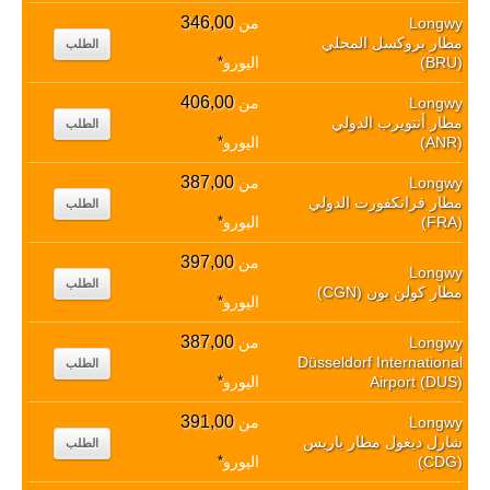
346,00
Longwy
من
مطار بروكسل المحلي
الطلب
(BRU)
اليورو
*
406,00
Longwy
من
مطار أنتويرب الدولي
الطلب
(ANR)
اليورو
*
387,00
Longwy
من
مطار فرانكفورت الدولي
الطلب
(FRA)
اليورو
*
397,00
من
Longwy
الطلب
مطار كولن بون (CGN)
اليورو
*
387,00
Longwy
من
Düsseldorf International
الطلب
Airport (DUS)
اليورو
*
391,00
Longwy
من
شارل ديغول مطار باريس
الطلب
(CDG)
اليورو
*