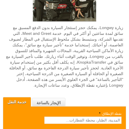
زيارة Longwy، يمكنك حجز إستئجار السيارة بدون الدفع المسبق مع
سائق لمدة ساعتين أو أكثر في اليوم. خدمة Meet and Greet، التي
تقدمها الشركة، وستبسط بشكل ملحوظ الإستقبال في المطار لضيوف
العاصمة، أو أحبائك. إستخداما خدمة "تأجير سيارة مع سائق"، يمكنك
زيارة الأماكن السياحية القريبة، المحالات الشهيرة والمنافذ للتسوق
بالقرب من Longwy، وتوفير الوقت أثناء زيارتك. طلب تأجير السيارة مع
سائق في KnopkaTransfer، إنه يكلف أقل بكثير من إستخدام سيارة
الأجرة العادية. لحجز تأجير سيارة الدرجة الفاخرة مع سائق، أو الحافلة
الصغيرة أو الحافلة أو السيارة الصغيرة من الدرجة السياحية، إختر
"التأجير بالساعة" في الجزء العلوي الأيسر من هذه الصفحة، أدخل
Longwy بإعتباره نقطة الإنطلاق، وعدد ساعات الإيجارة.
خدمة النقل
الإيجار بالساعة
نقطة الإنطلاق:
*