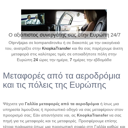
Ο αξιόπιστος συνεργάτης σας στην Ευρώπη 24/7
Otprvljajas σε kompandirovku ή σε διακοπές με την οικογένειά
του, ανατρέξτε στην
KnopkaTransfer
και θα σας παρέχουμε άνετη
μεταφορά στις καλύτερες τιμές σε οποιαδήποτε πόλη στην
Ευρώπη
24
ώρες την ημέρα,
7
ημέρες την εβδομάδα
Μεταφορές από τα αεροδρόμια
και τις πόλεις της Ευρώπης
Ψάχνετε για
Γαλλία μεταφορές από τα αεροδρόμια
ή ίσως μια
υπηρεσία λιμουζίνας ή προσωπικό οδηγό να σας μεταφέρουν στον
προορισμό σας; Εάν απαντήσατε ναι, ας
KnopkaTransfer
να σας
πηγή για τις μεταφορές και τις μεταφορές. Προσφέρουμε επίσης
τέτοια πράγματα όπως μια προσωπική σοφέρ στη Γαλλία καθώς και