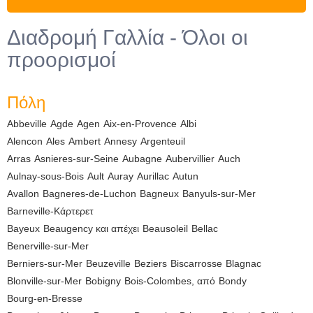
Διαδρομή Γαλλία - Όλοι οι
προορισμοί
Πόλη
Abbeville
Agde
Agen
Aix-en-Provence
Albi
Alencon
Ales
Ambert
Annesy
Argenteuil
Arras
Asnieres-sur-Seine
Aubagne
Aubervillier
Auch
Aulnay-sous-Bois
Ault
Auray
Aurillac
Autun
Avallon
Bagneres-de-Luchon
Bagneux
Banyuls-sur-Mer
Barneville-Κάρτερετ
Bayeux
Beaugency και απέχει
Beausoleil
Bellac
Benerville-sur-Mer
Berniers-sur-Mer
Beuzeville
Beziers
Biscarrosse
Blagnac
Blonville-sur-Mer
Bobigny
Bois-Colombes, από
Bondy
Bourg-en-Bresse