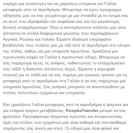
παρέχει μια συνάντηση και να χαιρετίσω υπηρεσία για Γαλλία
μεταφορές από τα αεροδρόμια. Μπορούμε να έχετε πρόγραμμα
οδήγησης μας να σας γνωρίσουμε με μια πινακίδα με το όνομά σας
σε αυτό που εξασφαλίζει την ασφάλειά σας και την μεγαλύτερη
δυνατή επαγγελματισμό. Όλοι οι αντιπρόσωποι πελατών μας είναι
άπταιστα σε πολλά διαφορετικά γλώσσες που περιλαμβάνουν
Αγγλικά, Ρώσικα και Ιταλικά. Είμαστε ιδιαίτερα υπερήφανοι
βοηθώντας τους πελάτες μας με ταξί από το αεροδρόμιο στο κέντρο
της πόλης, καθώς και μια υπηρεσία λιμουζίνας. Χρειάζεται μια
προσωπική σοφέρ σε Γαλλία ή προσωπικό οδηγό; Μπορούμε να
σας παρέχουμε αυτές τις ανάγκες, καθιστώντας το επαγγελματικό
σας ταξίδι ή διακοπές απολύτως άγχος. Είμαστε η κορυφαία
επιλογή για το ταξίδι και να σας παρέχει μια εύκολος τρόπος για τη
μεταφορά από το αεροδρόμιο στη Γαλλία ή να σας παρέχουμε μια
υπηρεσία λιμουζίνας. Σας ανάγκες μπορούν να ικανοποιηθούν με
στόλος πολυτελών οχημάτων και υπηρεσίες.
Εάν χρειάζεστε Γαλλία μεταφορές από τα αεροδρόμια ή ψάχνετε για
μια εταιρεία έγκριτο μεταβιβάσεις,
KnopkaTransfer
μπορεί να σας
φροντίσει. Προσφέρουμε εξαιρετικά προσιτές και ανταγωνιστικές
τιμές και στόλος των οχημάτων μας είναι καθαρά και πεντακάθαρα,
παρέχοντάς σας άνεση και στυλ. Οι οδηγοί μας είναι φιλικό και