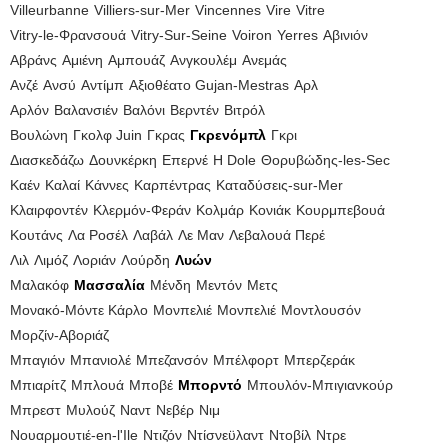
Villeurbanne
Villiers-sur-Mer
Vincennes
Vire
Vitre
Vitry-le-Φρανσουά
Vitry-Sur-Seine
Voiron
Yerres
Αβινιόν
Αβράνς
Αμιένη
Αμπουάζ
Ανγκουλέμ
Ανεμάς
Ανζέ
Ανσύ
Αντίμπ
Αξιοθέατο Gujan-Mestras
Αρλ
Αρλόν
Βαλανσιέν
Βαλόνι
Βερντέν
Βιτρόλ
Βουλώνη
Γκολφ Juin
Γκρας
Γκρενόμπλ
Γκρι
Διασκεδάζω
Δουνκέρκη
Επερνέ
Η Dole
Θορυβώδης-les-Sec
Καέν
Καλαί
Κάννες
Καρπέντρας
Καταδύσεις-sur-Mer
Κλαιρφοντέν
Κλερμόν-Φεράν
Κολμάρ
Κονιάκ
Κουρμπεβουά
Κουτάνς
Λα Ροσέλ
Λαβάλ
Λε Μαν
Λεβαλουά Περέ
Λιλ
Λιμόζ
Λοριάν
Λούρδη
Λυών
Μαλακόφ
Μασσαλία
Μένδη
Μεντόν
Μετς
Μονακό-Μόντε Κάρλο
Μονπελιέ
Μονπελιέ
Μοντλουσόν
Μορζίν-Αβοριάζ
Μπαγιόν
Μπανιολέ
Μπεζανσόν
Μπέλφορτ
Μπερζεράκ
Μπιαρίτζ
Μπλουά
Μποβέ
Μπορντό
Μπουλόν-Μπιγιανκούρ
Μπρεστ
Μυλούζ
Ναντ
Νεβέρ
Νιμ
Νουαρμουτιέ-en-l'Ile
Ντιζόν
Ντίσνεϋλαντ
Ντοβίλ
Ντρε