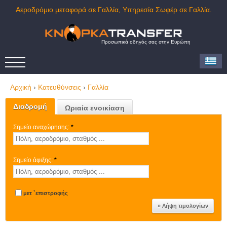
Αεροδρόμιο μεταφορά σε Γαλλία, Υπηρεσία Σωφέρ σε Γαλλία.
Προσωπικά οδηγός σας στην Ευρώπη
Αρχική
›
Κατευθύνσεις
›
Γαλλία
Διαδρομή
Ωριαία ενοικίαση
Σημείο αναχώρησης:
*
Σημείο άφιξης:
*
μετ `επιστροφής