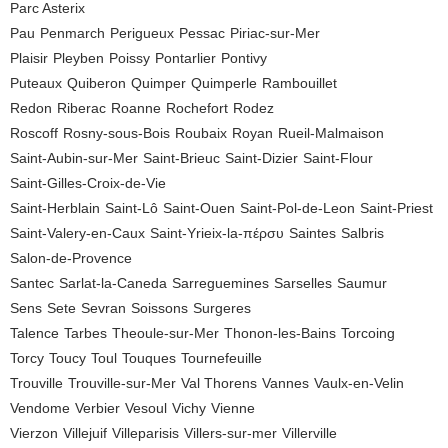
Parc Asterix
Pau
Penmarch
Perigueux
Pessac
Piriac-sur-Mer
Plaisir
Pleyben
Poissy
Pontarlier
Pontivy
Puteaux
Quiberon
Quimper
Quimperle
Rambouillet
Redon
Riberac
Roanne
Rochefort
Rodez
Roscoff
Rosny-sous-Bois
Roubaix
Royan
Rueil-Malmaison
Saint-Aubin-sur-Mer
Saint-Brieuc
Saint-Dizier
Saint-Flour
Saint-Gilles-Croix-de-Vie
Saint-Herblain
Saint-Lô
Saint-Ouen
Saint-Pol-de-Leon
Saint-Priest
Saint-Valery-en-Caux
Saint-Yrieix-la-πέρσυ
Saintes
Salbris
Salon-de-Provence
Santec
Sarlat-la-Caneda
Sarreguemines
Sarselles
Saumur
Sens
Sete
Sevran
Soissons
Surgeres
Talence
Tarbes
Theoule-sur-Mer
Thonon-les-Bains
Torcoing
Torcy
Toucy
Toul
Touques
Tournefeuille
Trouville
Trouville-sur-Mer
Val Thorens
Vannes
Vaulx-en-Velin
Vendome
Verbier
Vesoul
Vichy
Vienne
Vierzon
Villejuif
Villeparisis
Villers-sur-mer
Villerville