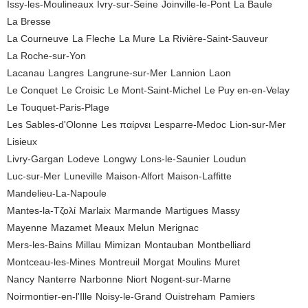
Issy-les-Moulineaux
Ivry-sur-Seine
Joinville-le-Pont
La Baule
La Bresse
La Courneuve
La Fleche
La Mure
La Rivière-Saint-Sauveur
La Roche-sur-Yon
Lacanau
Langres
Langrune-sur-Mer
Lannion
Laon
Le Conquet
Le Croisic
Le Mont-Saint-Michel
Le Puy en-en-Velay
Le Touquet-Paris-Plage
Les Sables-d'Olonne
Les παίρνει
Lesparre-Medoc
Lion-sur-Mer
Lisieux
Livry-Gargan
Lodeve
Longwy
Lons-le-Saunier
Loudun
Luc-sur-Mer
Luneville
Maison-Alfort
Maison-Laffitte
Mandelieu-La-Napoule
Mantes-la-Τζολί
Marlaix
Marmande
Martigues
Massy
Mayenne
Mazamet
Meaux
Melun
Merignac
Mers-les-Bains
Millau
Mimizan
Montauban
Montbelliard
Montceau-les-Mines
Montreuil
Morgat
Moulins
Muret
Nancy
Nanterre
Narbonne
Niort
Nogent-sur-Marne
Noirmontier-en-l'Ille
Noisy-le-Grand
Ouistreham
Pamiers