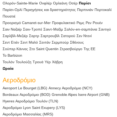
Ολορόν-Sainte-Marie
Ονφλέρ
Ορλεάνη
Οσέρ
Παρίσι
Παρίσι-Ορλί
Περιηγήσεις και δραστηριότητες
Περπινιάν
Πορτοκαλί
Πουατιέ
Προορισμό Camaret-sur-Mer
Προφυλακτικό
Ρεμς
Ρεν
Ρουέν
Σαιν Ναζαίρ
Σαιν-Τροπέ
Σαιντ-Μαξίμ
Σαλόν-en-σαμπάνια
Σαντιγύ
Σαρλβίλ-Μεζιέρ
Σαρτρ
Σαρτρουβίλ
Σατορού
Σεν Ντενί
Σεντ Ετιέν
Σεντ Μαλό
Σεντάν
Σερμπούρ
Σθένους
Σούπερ Κάννες
Στο Saint Quentin
Στρασβούργο
Της ΕΕ
Το Barbizon
Τουλόν
Τουλούζη
Τρουά
Υέρ
Χάβρη
Ωραία
Αεροδρόμιο
Aeroport Le Bourget (LBG)
Annecy Αεροδρόμιο (NCY)
Bordeaux Αεροδρόμιο (BOD)
Grenoble Alpes Isere Airport (GNB)
Hyeres Αεροδρόμιο Τουλόν (TLN)
Αεροδρόμιο Lyon Saint Exupery (LYS)
Αεροδρόμιο Μασσαλίας (MRS)