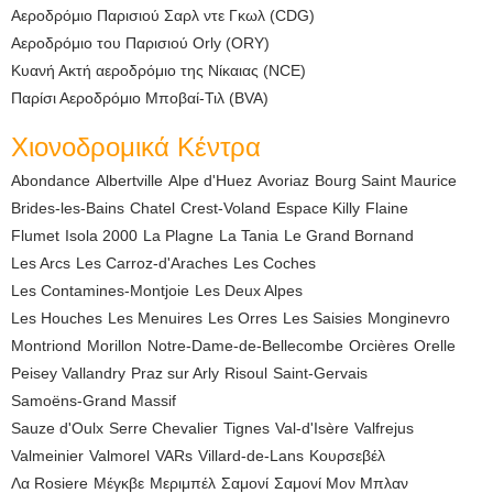
Αεροδρόμιο Παρισιού Σαρλ ντε Γκωλ (CDG)
Αεροδρόμιο του Παρισιού Orly (ORY)
Κυανή Ακτή αεροδρόμιο της Νίκαιας (NCE)
Παρίσι Αεροδρόμιο Μποβαί-Τιλ (BVA)
Χιονοδρομικά Κέντρα
Abondance
Albertville
Alpe d'Huez
Avoriaz
Bourg Saint Maurice
Brides-les-Bains
Chatel
Crest-Voland
Espace Killy
Flaine
Flumet
Isola 2000
La Plagne
La Tania
Le Grand Bornand
Les Arcs
Les Carroz-d'Araches
Les Coches
Les Contamines-Montjoie
Les Deux Alpes
Les Houches
Les Menuires
Les Orres
Les Saisies
Monginevro
Montriond
Morillon
Notre-Dame-de-Bellecombe
Orcières
Orelle
Peisey Vallandry
Praz sur Arly
Risoul
Saint-Gervais
Samoëns-Grand Massif
Sauze d'Oulx
Serre Chevalier
Tignes
Val-d'Isère
Valfrejus
Valmeinier
Valmorel
VARs
Villard-de-Lans
Κουρσεβέλ
Λα Rosiere
Μέγκβε
Μεριμπέλ
Σαμονί
Σαμονί Μον Μπλαν