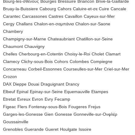
Bourg-les-σθένους
Bourges
Bressuire
Briancon
Brive-la-Gaillarde
Bruay-la-Buissiere
Cabourg
Cahors
Caluire-et-σε Cuire
Cancale
Carantec
Carcassones
Castres
Cavaillon
Cayeux-sur-Mer
Cergy
Challans
Chalon-en-σαμπάνια
Chalon-sur-Saone
Chambery
Champigny-sur-Marne
Chateaubriant
Chatillon-sur-Seine
Chaumont
Chauvigny
Chelles
Cherbourg-en-Cotentin
Choisy-le-Roi
Cholet
Clamart
Clamecy
Clichy-sous-Bois
Cohors
Colombes
Compiegne
Concarneau
Corbeil-Essonnes
Courseulles-sur-Mer
Criel-sur-Mer
Crozon
DAX
Dieppe
Douai
Draguignant
Drancy
Elbeuf
Epinal
Epinay-sur-Seine
Equemauville
Etampes
Etretat
Evreux
Evron
Evry
Fecamp
Figeac
Flers
Fontenay-sous-Bois
Fougeres
Frejus
Garges-les-Gonesse
Gien
Gonesse
Gonneville-sur-Ονφλέρ
Goussainville
Grenobles
Guerande
Gueret
Houlgate
Issoire