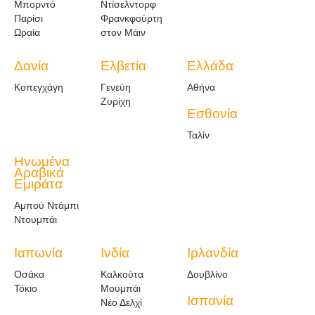
Μπορντό
Ντίσελντορφ
Παρίσι
Φρανκφούρτη
Ωραία
στον Μάιν
Δανία
Ελβετία
Ελλάδα
Κοπεγχάγη
Γενεύη
Αθήνα
Ζυρίχη
Εσθονία
Ταλίν
Ηνωμένα
Αραβικά
Εμιράτα
Αμπού Ντάμπι
Ντουμπάι
Ιαπωνία
Ινδία
Ιρλανδία
Οσάκα
Καλκούτα
Δουβλίνο
Τόκιο
Μουμπάι
Ισπανία
Νέο Δελχί