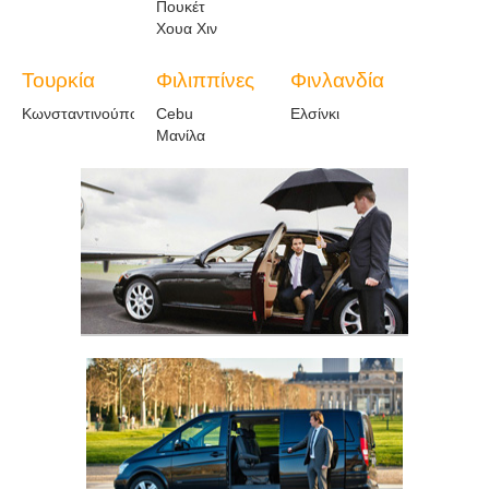
Πουκέτ
Χουα Χιν
Τουρκία
Φιλιππίνες
Φινλανδία
Κωνσταντινούπολη
Cebu
Ελσίνκι
Μανίλα