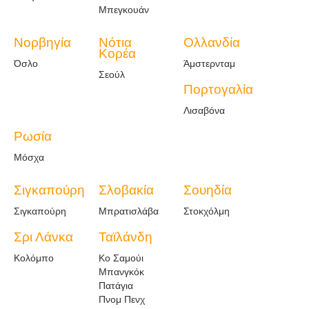
Μπεγκουάν
Νορβηγία
Νότια
Ολλανδία
Κορέα
Όσλο
Άμστερνταμ
Σεούλ
Πορτογαλία
Λισαβόνα
Ρωσία
Μόσχα
Σιγκαπούρη
Σλοβακία
Σουηδία
Σιγκαπούρη
Μπρατισλάβα
Στοκχόλμη
Σρι Λάνκα
Ταϊλάνδη
Κολόμπο
Κο Σαμούι
Μπανγκόκ
Πατάγια
Πνομ Πενχ