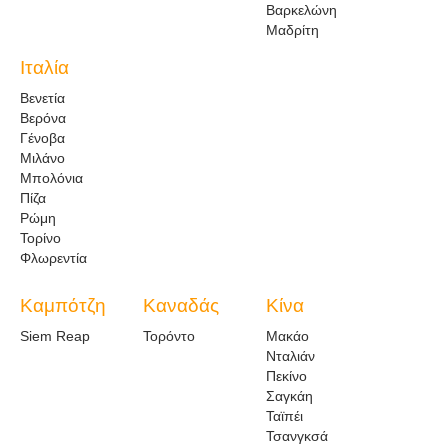
Βαρκελώνη
Μαδρίτη
Ιταλία
Βενετία
Βερόνα
Γένοβα
Μιλάνο
Μπολόνια
Πίζα
Ρώμη
Τορίνο
Φλωρεντία
Καμπότζη
Καναδάς
Κίνα
Siem Reap
Τορόντο
Μακάο
Νταλιάν
Πεκίνο
Σαγκάη
Ταϊπέι
Τσανγκσά