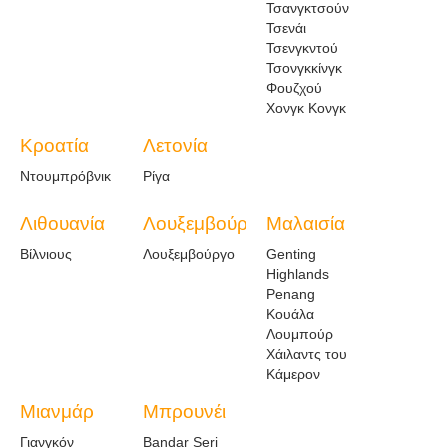
Τσανγκτσούν
Τσενάι
Τσενγκντού
Τσονγκκίνγκ
Φουζχού
Χονγκ Κονγκ
Κροατία
Λετονία
Ντουμπρόβνικ
Ρίγα
Λιθουανία
Λουξεμβούργο
Μαλαισία
Βίλνιους
Λουξεμβούργο
Genting
Highlands
Penang
Κουάλα
Λουμπούρ
Χάιλαντς του
Κάμερον
Μιανμάρ
Μπρουνέι
Γιανγκόν
Bandar Seri