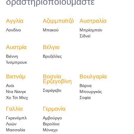
δραστηριοποιούμαστε
Αγγλία
Αζερμπαϊτζάν
Αυστραλία
Λονδίνο
Μπακού
Μπρίσμπεϊν
Σίδνεϊ
Αυστρία
Βέλγιο
Βιέννη
Βρυξέλλες
Ίνσμπρουκ
Βιετνάμ
Βοσνία
Βουλγαρία
Ερζεγοβίνη
Ανόι
Βάρνα
Σαράγεβο
Ντα Νανγκ
Μπουργκάς
Χο Τσι Μινχ
Σοφία
Γαλλία
Γερμανία
Γκρενόμπλ
Αμβούργο
Λυών
Βερολίνο
Μασσαλία
Μόναχο