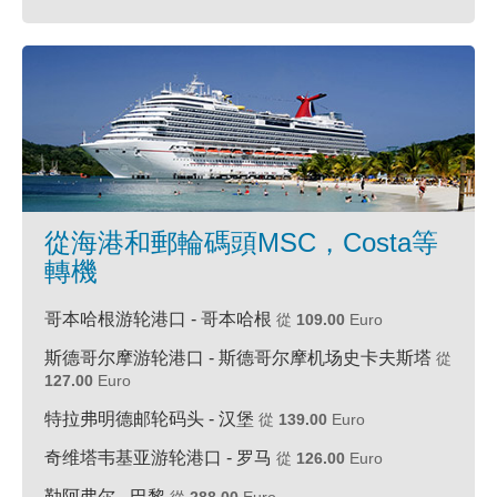
從海港和郵輪碼頭MSC，Costa等
轉機
哥本哈根游轮港口 - 哥本哈根
從
109.00
Euro
斯德哥尔摩游轮港口 - 斯德哥尔摩机场史卡夫斯塔
從
127.00
Euro
特拉弗明德邮轮码头 - 汉堡
從
139.00
Euro
奇维塔韦基亚游轮港口 - 罗马
從
126.00
Euro
勒阿弗尔 - 巴黎