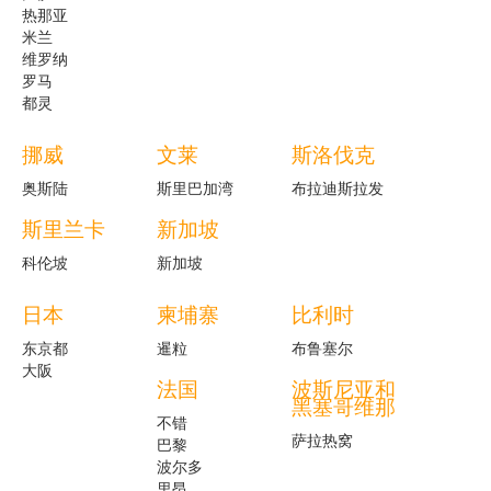
热那亚
米兰
维罗纳
罗马
都灵
挪威
文莱
斯洛伐克
奥斯陆
斯里巴加湾
布拉迪斯拉发
斯里兰卡
新加坡
科伦坡
新加坡
日本
柬埔寨
比利时
东京都
暹粒
布鲁塞尔
大阪
法国
波斯尼亚和
黑塞哥维那
不错
萨拉热窝
巴黎
波尔多
里昂