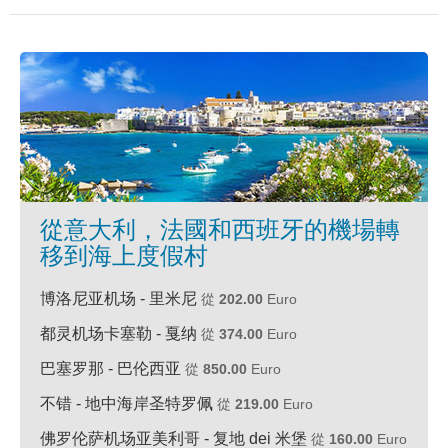
從意大利，法國和西班牙的機場轉
移到海上度假村
博洛尼亚机场 - 里米尼
從
202.00
Euro
都灵机场卡塞勒 - 戛纳
從
374.00
Euro
巴塞罗那 - 巴伦西亚
從
850.00
Euro
不错 - 地中海岸圣特罗佩
從
219.00
Euro
佛罗伦萨机场亚美利哥 - 复地 dei 米堡
從
160.00
Euro