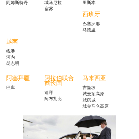
阿姆斯特丹
城马尼拉
里斯本
宿雾
西班牙
巴塞罗那
马德里
越南
岘港
河内
胡志明
阿塞拜疆
阿拉伯联合
马来西亚
酋长国
巴库
吉隆坡
迪拜
城云顶高原
阿布扎比
城槟城
城金马仑高原