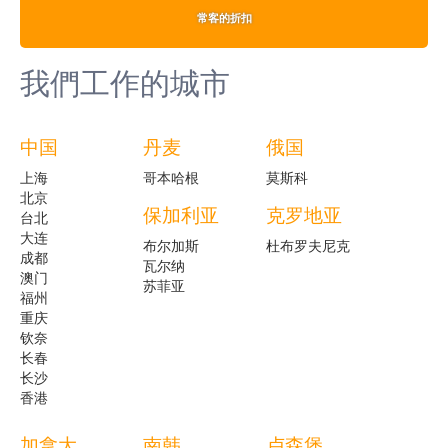
常客的折扣
我們工作的城市
中国
丹麦
俄国
上海
哥本哈根
莫斯科
北京
保加利亚
克罗地亚
台北
大连
布尔加斯
杜布罗夫尼克
成都
瓦尔纳
澳门
苏菲亚
福州
重庆
钦奈
长春
长沙
香港
加拿大
南韩
卢森堡