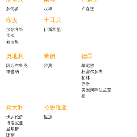
多伦多
汉城
卢森堡
印度
土耳其
加尔各答
伊斯坦堡
孟买
新德里
奥地利
希腊
德国
因斯布鲁克
雅典
慕尼黑
维也纳
杜塞尔多夫
柏林
汉堡
美因河畔法兰克
福
意大利
拉脱维亚
佛罗伦萨
里加
博洛尼亚
威尼斯
比萨