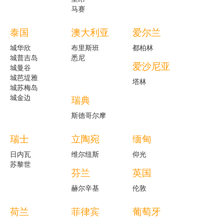
马赛
泰国
澳大利亚
爱尔兰
城华欣
布里斯班
都柏林
城普吉岛
悉尼
爱沙尼亚
城曼谷
城芭堤雅
塔林
城苏梅岛
城金边
瑞典
斯德哥尔摩
瑞士
立陶宛
缅甸
日内瓦
维尔纽斯
仰光
苏黎世
芬兰
英国
赫尔辛基
伦敦
荷兰
菲律宾
葡萄牙