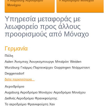
»
Augsburg Αεροδρόμιο
»
Αεροδρόμιο Μονάχου
Μονάχου
Υπηρεσία μεταφοράς με
λεωφορείο προς άλλους
προορισμούς από Μόναχο
Γερμανία
Πόλη
Aalen
Άνσμπαχ
Άουγκσμπουργκ
Μπαϊρόιτ
Weiden
Wurzburg
Γκάρμις-Παρτενκίρχεν
Goppingen
Ντάρμσταντ
Deggensdorf
δείτε περισσότερα...
Αεροδρόμιο
Augsburg Αεροδρόμιο Μονάχου
Αεροδρόμιο Μονάχου
Διεθνές Αεροδρόμιο Φρανκφούρτης
Το αεροδρόμιο Φρανκφούρτη Χαν