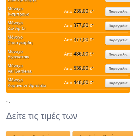
Μόναχο
239,00
Από
€
*
Παραγγελία
Ίνσμπρουκ
Μόναχο
377,00
Από
€
*
Παραγγελία
Ζελ Αμ Σι
Μόναχο
377,00
Από
€
*
Παραγγελία
Στουτγκάρδη
Μόναχο
486,00
Από
€
*
Παραγγελία
Λίχτενσταϊν
Μόναχο
539,00
Από
€
*
Παραγγελία
Val Gardena
Μόναχο
448,00
Από
€
*
Παραγγελία
Κορτἰνα ντ΄Αμπέτζιο
* -
Δείτε τις τιμές των