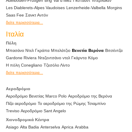
Adelboden-Frutigen
Brig
Val d'Illiez
Γκστάαντ
Ιντερλάκεν
Les Diablerets-Alpes Vaudoises
Lenzerheide-Valbella
Morgins
Saas Fee
Σανκτ Αντόν
δείτε περισσότερα...
Ιταλία
Πόλη
Μπασάνο Ντελ Γκράπα
Μπελάτζιο
Βενετία
Βερόνα
Βιτσέντζα
Gardone Riviera
Ντεζεντσάνο ντελ Γκάρντα
Κόμο
Η πόλη Conegliano
Τζεσόλο Λίντο
δείτε περισσότερα...
Αεροδρόμιο
Αεροδρόμιο Βενετίας Marco Polo
Αεροδρόμιο της Βερόνα
Πίζα αεροδρόμιο
Το αεροδρόμιο της Ρώμης Τσιαμπίνο
Treviso Αεροδρόμιο Sant Angelo
Χιονοδρομικά Κέντρα
Asiago
Alta Badia
Anterselva
Aprica
Arabba