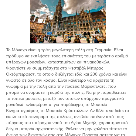
Το Μόναχο είναι η τρίτη μεγαλύτερη πόλη στη Γερμανία. Είναι
πρόθυμο να εκπλήσσει τους επισκέπτες του με τεράστιο αριθμό
υπέροχων μουσείων, καταστημάτων και πινακοθηκών.
Φροντίστε να συμμετάσχετε στο Φεστιβάλ Μπύρας
Οκτόμπερφεστ, το οποίο διεξάγεται εδώ και 200 χρόνια και είναι
γνωστό σε όλο τον κόσμο. Είναι καλύτερο να αρχίσετε τη
γνωριμία με την πόλη από την πλατεία Μάριενπλατς, που
μπορεί να ονομαστεί η καρδιά της πόλης. Να μην παραβλέπετε
τα τοπικά μουσεία, μεταξύ των οποίων υπάρχουν πραγματικά
μοναδικά, ενδιαφέροντα: για παράδειγμα, το Μουσείο
Κινηματογράφου, το Μουσείο Κρύσταλλων. Αν θέλετε να δείτε το
εκπληκτικό πανόραμα της πόλεως, ανεβείτε σε έναν από τους
πύργους του υπέροχου ναού του Αγίου Μιχαήλ, χαρακτηριστικό
δείγμα μπαρόκ αρχιτεκτονικής. Θέλετε να μην χαλάσει τίποτα το
όνειρο των διακοπών σας στο Μόναχο; Προετοιμαστείτε για το