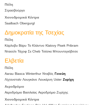
Πόλη
Στρασβούργο
Χιονοδρομικά Κέντρα
Saalbach
Obergurgl
Δημοκρατία της Τσεχίας
Πόλη
Κάρλοβυ Βάρυ
Το Κλάντνο
Klatovy
Pisek
Pribram
Νταούλι
Τάχοφ
Σε Cheb
Τσέσκε Μπουντεγιόβιτσε
Ελβετία
Πόλη
Aarau
Biasca
Winterthur
Νταβός
Γενεύη
Λίχτενσταϊν
Λουγκάνο
Λουκέρνη
Uster
Ζυρίχη
Αεροδρόμιο
Αεροδρόμιο Βασιλείας
Αεροδρόμιο Ζυρίχης
Χιονοδρομικά Κέντρα