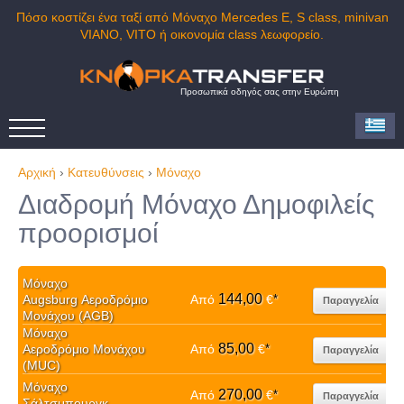
Πόσο κοστίζει ένα ταξί από Μόναχο Mercedes E, S class, minivan
VIANO, VITO ή οικονομία class λεωφορείο.
Προσωπικά οδηγός σας στην Ευρώπη
Αρχική
›
Κατευθύνσεις
›
Μόναχο
Διαδρομή Μόναχο Δημοφιλείς
προορισμοί
Μόναχο
144,00
Augsburg Αεροδρόμιο
Από
€
*
Παραγγελία
Μονάχου (AGB)
Μόναχο
85,00
Αεροδρόμιο Μονάχου
Από
€
*
Παραγγελία
(MUC)
Μόναχο
270,00
Από
€
*
Παραγγελία
Σάλτσμπουργκ