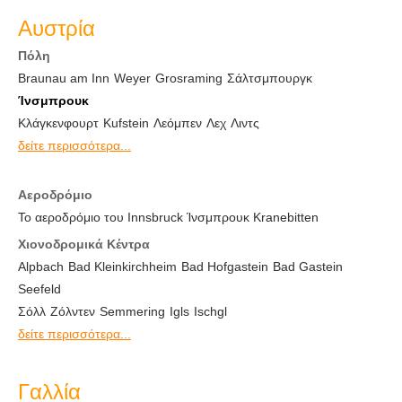
Αυστρία
Πόλη
Braunau am Inn
Weyer
Grosraming
Σάλτσμπουργκ
Ίνσμπρουκ
Κλάγκενφουρτ
Kufstein
Λεόμπεν
Λεχ
Λιντς
δείτε περισσότερα...
Αεροδρόμιο
Το αεροδρόμιο του Innsbruck Ίνσμπρουκ Kranebitten
Χιονοδρομικά Κέντρα
Alpbach
Bad Kleinkirchheim
Bad Hofgastein
Bad Gastein
Seefeld
Σόλλ
Ζόλντεν
Semmering
Igls
Ischgl
δείτε περισσότερα...
Γαλλία