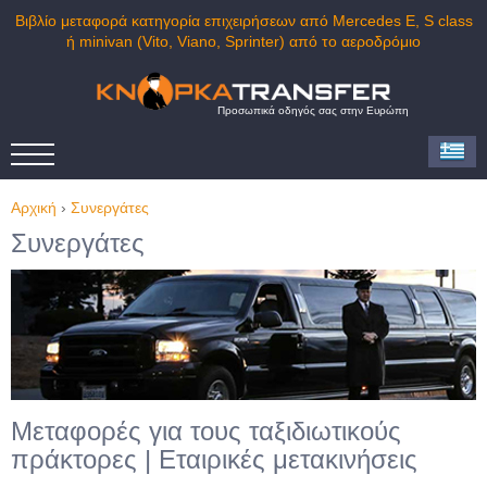
Βιβλίο μεταφορά κατηγορία επιχειρήσεων από Mercedes E, S class
ή minivan (Vito, Viano, Sprinter) από το αεροδρόμιο
Προσωπικά οδηγός σας στην Ευρώπη
Αρχική
›
Συνεργάτες
Συνεργάτες
Μεταφορές για τους ταξιδιωτικούς
πράκτορες | Εταιρικές μετακινήσεις