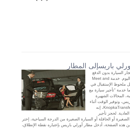
رلي باريسإلى المطار
ر السيارة بدون الدفع
المسبق مع سائق لمدة ساعتين أو أكثر في اليوم. خدمة Meet and
شكل ملحوظ الإستقبال في
ا خدمة "تأجير سيارة مع
ة، المحالات الشهيرة
يس، وتوفير الوقت أثناء
زيارتك. طلب تأجير السيارة مع سائق في KnopkaTransfer، إنه
عادية. لحجز تأجير
لصغيرة أو الحافلة أو السيارة الصغيرة من الدرجة السياحية، إختر
من هذه الصفحة، أدخل مطار أورلي باريس بإعتباره نقطة الإنطلاق،