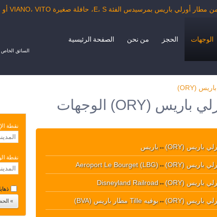
بمرسيدس الفئة E، S، حافلة صغيرة VIANO، VITO أو حافلة الدرجة السياحية.
الوجهات
الحجز
من نحن
الصفحة الرئيسية
السائق الخاص ب
يس (ORY)
خدمة النقل مطار أورلي باريس (ORY) الوجهات
نقطة الإ
ي باريس (ORY)
↔
باريس
نقطة ال
ي باريس (ORY)
↔
Aeroport Le Bourget (LBG)
ي باريس (ORY)
↔
Disneyland Railroad
ذهابا 
ي باريس (ORY)
↔
بوفيه Tille مطار باريس (BVA)