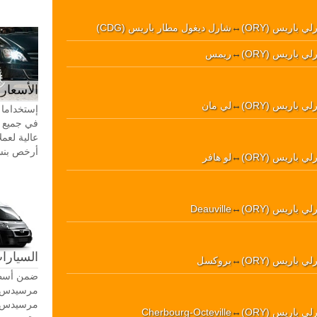
ي باريس (ORY)
↔
شارل ديغول مطار باريس (CDG)
ي باريس (ORY)
↔
ريمس
الأسعار 
ي باريس (ORY)
↔
لي مان
إستخداما 
في جميع أ
عالية لعمل
أرخص بنسبة 20-30٪ من سيا
ي باريس (ORY)
↔
لو هافر
ي باريس (ORY)
↔
Deauville
السيارات
ي باريس (ORY)
↔
بروكسل
ضمن أسطو
ي باريس (ORY)
↔
Cherbourg-Octeville