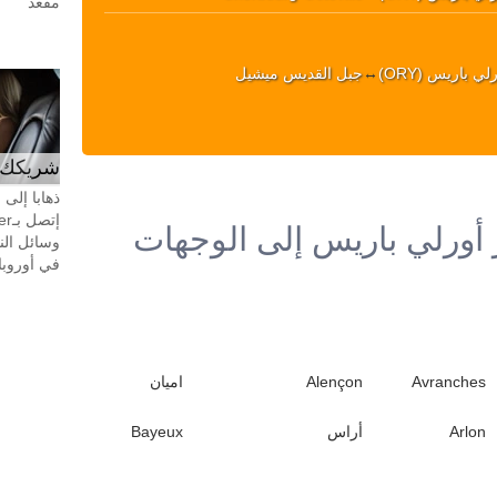
مقعد
ي باريس (ORY)
↔
جبل القديس ميشيل
شريكك ال
ذهابا إلى
أورلي باريس إلى الوجهات
وسائل الن
في أوروبا، 24 ساعة في اليوم، 7 أيام في 
Avranches
Alençon
اميان
Arlon
أراس
Bayeux