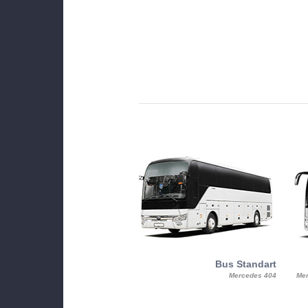
MiniBus
Bus Standart
25, Mercy, Mercedes Benz Sitcar
Mercedes 404
Mer
Beluga