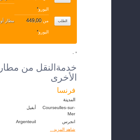
اليورو
*
449,00
من
مطار أورل
الطلب
اليورو
*
* -
خدمةالنقل من مطار 
الأخرى
فرنسا
المدينة
Courseulles-sur-
أبفيل
Mer
انجرس
Argenteuil
شاهد المزيد...