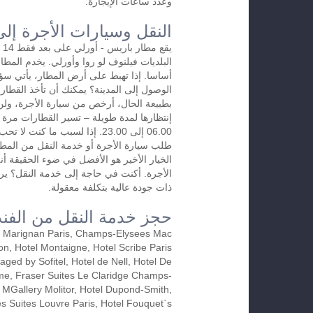
وعدد ساعات الإيجارة.
النقل وسيارات الأجرة إل
يق
البلديات فيلنوف لو روا وأورلي. يخدم المطا
أساسا. إذا تهبط على أرض المطار، يأتي س
الوصول إلى المدينة؟ يمكنك أن تأخذ القطار 
بطبيعة الحال، أرخص من سيارة الأجرة، ول
06.00 إلى 23.00. إذا لسبب ما كنت
طلب سيارة الأجرة أو خدمة النقل من المطا
الخيار الأخير هو الأفضل في ضوء الحقيقة أ
الأجرة. أكنت في حاجة إلى خدمة النقل؟ يرجى
ذات جودة عالية بتكلفة معقولة.
حجز خدمة النقل من الفن
l Marignan Paris, Champs-Elysees Mac
n, Hotel Montaigne, Hotel Scribe Paris
ged by Sofitel, Hotel de Nell, Hotel De
e, Fraser Suites Le Claridge Champs-
 MGallery Molitor, Hotel Dupond-Smith,
es Suites Louvre Paris, Hotel Fouquet`s