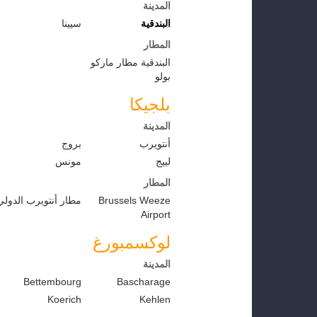
المدينة
البندقية
سيينا
المطار
البندقية مطار ماركو
بولو
بلجيكا
المدينة
أنتويرب
بروج
لييج
مونس
المطار
Brussels Weeze
مطار أنتويرب الدولي
Airport
لوكسمبورغ
المدينة
Bettembourg
Bascharage
Koerich
Kehlen