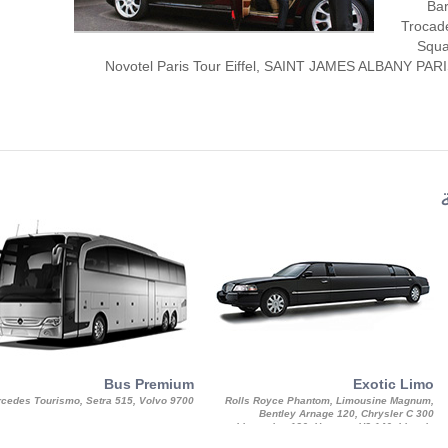
Bar
Trocade
Squa
Novotel Paris Tour Eiffel, SAINT JAMES ALBANY PARI
Bus Premium
Exotic Limo
cedes Tourismo, Setra 515, Volvo 9700
Rolls Royce Phantom, Limousine Magnum,
Bentley Arnage 120, Chrysler C 300
Limousine 130, Hummer H3 140, Lincoln
Strech Limousine