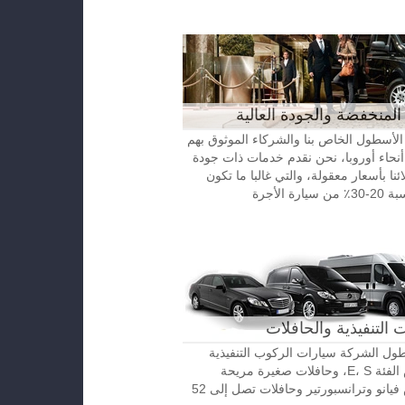
المنخفضة والجودة العالية
الأسطول الخاص بنا والشركاء الموثوق بهم
نحاء أوروبا، نحن نقدم خدمات ذات جودة
ائنا بأسعار معقولة، والتي غالبا ما تكون
رة الأجرة
 التنفيذية والحافلات
ل الشركة سيارات الركوب التنفيذية
مرسيدس الفئة E، S، وحافلات صغيرة مريحة
مرسيدس فيانو وترانسبورتير وحافلات تصل إلى 52