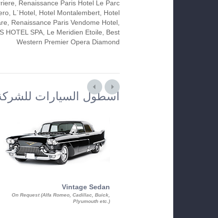
riere, Renaissance Paris Hotel Le Parc
ro, L`Hotel, Hotel Montalembert, Hotel
re, Renaissance Paris Vendome Hotel,
S HOTEL SPA, Le Meridien Etoile, Best
Western Premier Opera Diamond
أسطول السيارات للشركة
Vintage Sedan
On Request (Alfa Romeo, Cadillac, Buick,
Plyumouth etc.)