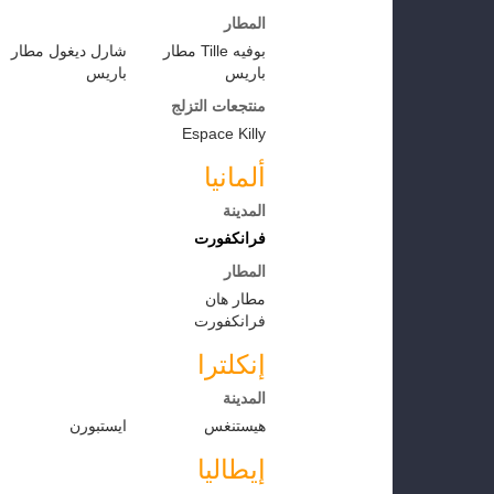
المطار
بوفيه Tille مطار
شارل ديغول مطار
باريس
باريس
منتجعات التزلج
Espace Killy
ألمانيا
المدينة
فرانكفورت
المطار
مطار هان
فرانكفورت
إنكلترا
المدينة
هيستنغس
ايستبورن
إيطاليا