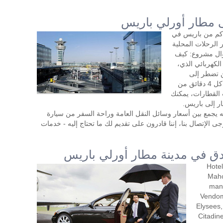
ى مطار أورلي باريس
ع مطار باريس - أورلي على بعد فقط 14 كم من باريس في
ر الرحلات المحلية
ؤال مشروع: كيف
الكهربائي الذي،
ن تضطر إلى
إنتظارها لمدة طويلة – تسير القطارات مرة كل 4 دقائق من
 لا تحب القطارات، يمكنك
ر إلى باريس.
نه يجمع بين أسعار وسائل النقل العامة وراحة السفر من سيارة
 الإتصال بنا، إننا قادرون على تقديم لك ما تحتاج إليه - خدمات
دق في مدينة مطار أورلي باريس
Hote
Maho
mana
Vendom
Elysees,
Citadin