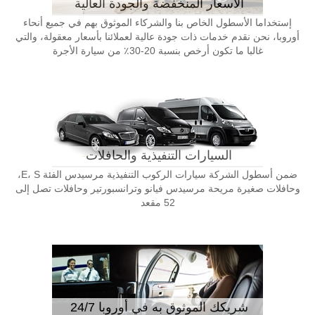
الأسعار المنخفضة والجودة العالية
إستخداما الأسطول الخاص بنا والشركاء الموثوق بهم في جميع أنحاء
أوروبا، نحن نقدم خدمات ذات جودة عالية لعملائنا بأسعار معقولة، والتي
غالبا ما تكون أرخص بنسبة 20-30٪ من سيارة الأجرة
السيارات التنفيذية والحافلات
ضمن أسطول الشركة سيارات الركوب التنفيذية مرسيدس الفئة E، S،
وحافلات صغيرة مريحة مرسيدس فيانو وترانسبورتير وحافلات تصل إلى
52 مقعد
شريكك الموثوق به في أوروبا 24/7