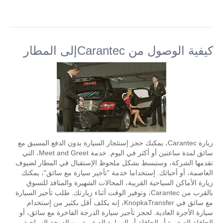
كيفية الوصول من Carantecإلى المطار
زيارة Carantec، يمكنك حجز إستئجار السيارة بدون الدفع المسبق مع
سائق لمدة ساعتين أو أكثر في اليوم. خدمة Meet and Greet، التي
تقدمها الشركة، وستبسط بشكل ملحوظ الإستقبال في المطار لضيوف
العاصمة، أو أحبائك. إستخداما خدمة "تأجير سيارة مع سائق"، يمكنك
زيارة الأماكن السياحية القريبة، المحالات الشهيرة والمنافذ للتسوق
بالقرب من Carantec، وتوفير الوقت أثناء زيارتك. طلب تأجير السيارة
مع سائق في KnopkaTransfer، إنه يكلف أقل بكثير من إستخدام
سيارة الأجرة العادية. لحجز تأجير سيارة الدرجة الفاخرة مع سائق، أو
الحافلة الصغيرة أو الحافلة أو السيارة الصغيرة من الدرجة السياحية،