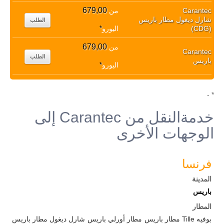
679,00
Carantec
من
شارل ديغول مطار باريس
الطلب
(CDG)
اليورو
*
679,00
من
Carantec
الطلب
باريس
اليورو
*
* -
خدمةالنقل من Carantec إلى
الوجهات الأخرى
فرنسا
المدينة
باريس
المطار
بوفيه Tille مطار باريس
مطار أورلي باريس
شارل ديغول مطار باريس