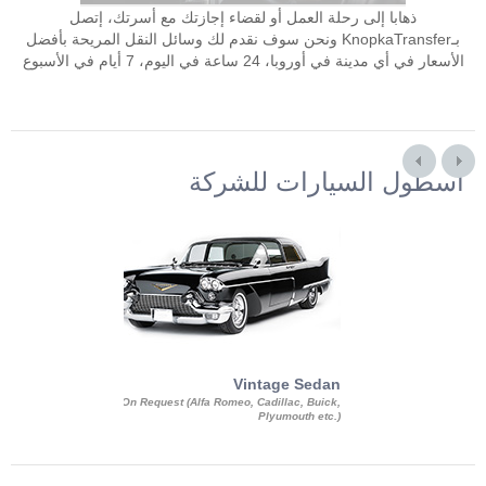
ذهابا إلى رحلة العمل أو لقضاء إجازتك مع أسرتك، إتصل
بـKnopkaTransfer ونحن سوف نقدم لك وسائل النقل المريحة بأفضل
الأسعار في أي مدينة في أوروبا، 24 ساعة في اليوم، 7 أيام في الأسبوع
أسطول السيارات للشركة
Exotic Limo
Vintage Sedan
ousine Magnum,
On Request (Alfa Romeo, Cadillac, Buick,
 Chrysler C 300
Plyumouth etc.)
3 140, Lincoln
rech Limousine