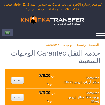
كم سعر سيارة الأجرة من Carantec بمرسيدس الفئة E، S، حافلة صغيرة
VIANO، VITO أو حافلة الدرجة السياحية.
السائق الخاص بك في أوروبا
الصفحة الرئيسية
›
الوجهات
›
Carantec
خدمة النقل Carantec الوجهات
الشعبية
679,00
من
Carantec
الطلب
مطار أورلي باريس (ORY)
اليورو
*
679,00
Carantec
من
بوفيه Tille مطار باريس
الطلب
(BVA)
اليورو
*