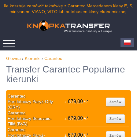
Ile kosztuje zamówić taksówkę z Carantec Mercedesem klasy E, S,
minivanem VIANO, VITO lub autobusem klasy ekonomicznej.
Wasz kierowca osobisty w Europie
Glowna
›
Kierunki
›
Carantec
Transfer Carantec Popularne
kierunki
Carantec
679,00
Port lotniczy Paryż-Orly
z
€
*
Zamów
(ORY)
Carantec
679,00
Port lotniczy Beauvais-
z
€
*
Zamów
Tillé (BVA)
Carantec
679,00
Port lotniczy Paryż-
z
€
*
Zamów