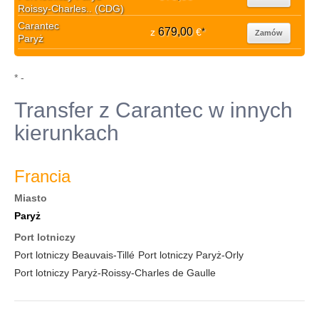
Roissy-Charles.. (CDG)
Carantec
679,00
z
€
*
Zamów
Paryż
* -
Transfer z Carantec w innych
kierunkach
Francia
Miasto
Paryż
Port lotniczy
Port lotniczy Beauvais-Tillé
Port lotniczy Paryż-Orly
Port lotniczy Paryż-Roissy-Charles de Gaulle