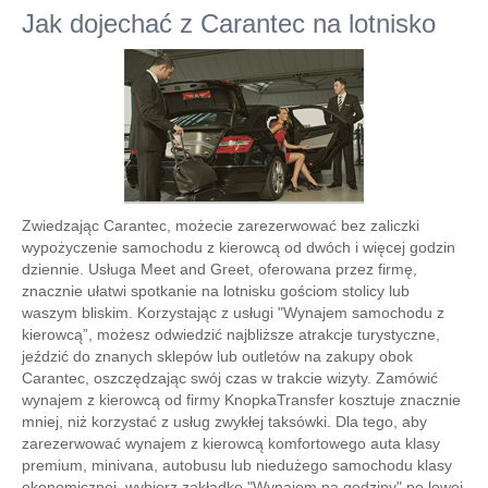
Jak dojechać z Carantec na lotnisko
Zwiedzając Carantec, możecie zarezerwować bez zaliczki
wypożyczenie samochodu z kierowcą od dwóch i więcej godzin
dziennie. Usługa Meet and Greet, oferowana przez firmę,
znacznie ułatwi spotkanie na lotnisku gościom stolicy lub
waszym bliskim. Korzystając z usługi "Wynajem samochodu z
kierowcą”, możesz odwiedzić najbliższe atrakcje turystyczne,
jeździć do znanych sklepów lub outletów na zakupy obok
Carantec, oszczędzając swój czas w trakcie wizyty. Zamówić
wynajem z kierowcą od firmy KnopkaTransfer kosztuje znacznie
mniej, niż korzystać z usług zwykłej taksówki. Dla tego, aby
zarezerwować wynajem z kierowcą komfortowego auta klasy
premium, minivana, autobusu lub niedużego samochodu klasy
ekonomicznej, wybierz zakładkę "Wynajem na godziny" po lewej