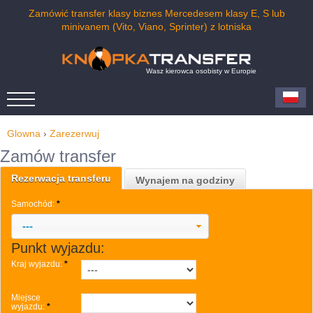
Zamówić transfer klasy biznes Mercedesem klasy E, S lub
minivanem (Vito, Viano, Sprinter) z lotniska
Wasz kierowca osobisty w Europie
Glowna
›
Zarezerwuj
Zamów transfer
Rezerwacja transferu
Wynajem na godziny
Samochód:
*
---
Punkt wyjazdu:
Kraj wyjazdu:
*
Miejsce
wyjazdu:
*