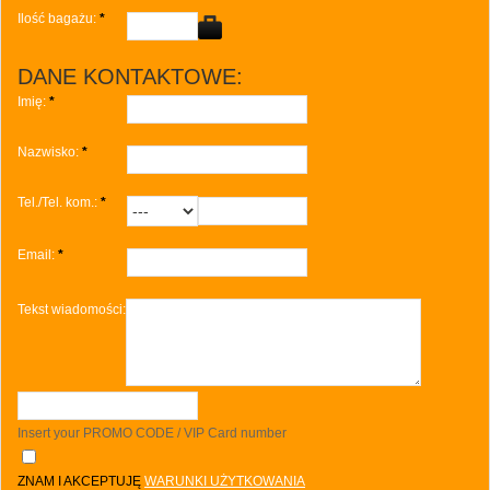
Ilość bagażu:
*
DANE KONTAKTOWE:
Imię:
*
Nazwisko:
*
Tel./Tel. kom.:
*
Email:
*
Tekst wiadomości:
Insert your PROMO CODE / VIP Card number
ZNAM I AKCEPTUJĘ
WARUNKI UŻYTKOWANIA