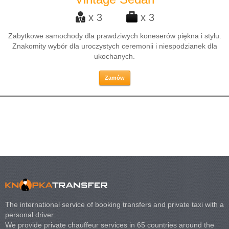
x 3
x 3
Zabytkowe samochody dla prawdziwych koneserów piękna i stylu.
Znakomity wybór dla uroczystych ceremonii i niespodzianek dla
ukochanych.
Zamów
The international service of booking transfers and private taxi with a
personal driver.
We provide private chauffeur services in 65 countries around the