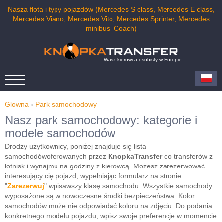
Nasza flota i typy pojazdów (Mercedes S class, Mercedes E class,
Mercedes Viano, Mercedes Vito, Mercedes Sprinter, Mercedes
minibus, Coach)
Wasz kierowca osobisty w Europie
Glowna
›
Park samochodowy
Nasz park samochodowy: kategorie i
modele samochodów
Drodzy użytkownicy, poniżej znajduje się lista
samochodówoferowanych przez
KnopkaTransfer
do transferów z
lotnisk i wynajmu na godziny z kierowcą. Możesz zarezerwować
interesujący cię pojazd, wypełniając formularz na stronie
"
Zarezerwuj
" wpisawszy klasę samochodu. Wszystkie samochody
wyposażone są w nowoczesne środki bezpieczeństwa. Kolor
samochodów może nie odpowiadać koloru na zdjęciu. Do podania
konkretnego modelu pojazdu, wpisz swoje preferencje w momencie