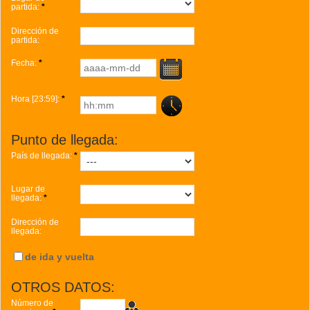
partida:
*
Dirección de
partida:
Fecha:
*
Hora [23:59]:
*
...
Punto de llegada:
País de llegada:
*
Lugar de
llegada:
*
Dirección de
llegada:
de ida y vuelta
OTROS DATOS:
Número de