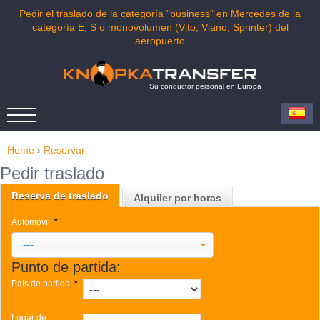
Pedir el traslado de la categoría "business" en Mercedes de la
categoría E, S o monovolumen (Vito, Viano, Sprinter) del
aeropuerto
Su conductor personal en Europa
Home
›
Reservar
Pedir traslado
Reserva de traslado
Alquiler por horas
Automóvil:
*
---
Punto de partida:
País de partida:
*
Lugar de