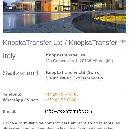
KnopkaTransfer Ltd / KnopkaTransfer ™
Italy
KnopkaTransfer Ltd
Via Gamboloita 1, 20139 Milano (MI)
Switzerland
KnopkaTransfer Ltd (Swiss)
Via Industria 5, 6850 Mendrisio
Teléfono:
+44 20-457-70789
WhatsApp / Viber:
+372 82-57-0660
E-mail:
Utilice el formulario de contacto para enviar la solicitud sobre las
direcciones no presentadas en la web así como de todas las