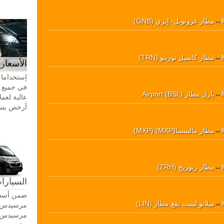
↔
مطار غرونوبل- إيزي (GNB)
↔
مطار كاسيل تورينو (TRN)
الأسعار 
إستخداما 
في جميع أ
↔
بازل مطار Airport (BSL)
عالية لعمل
أرخص بنسبة 20-30٪ من سيا
↔
مطار مالبينسا(MXP) (MXP)
↔
مطار زيوريخ (ZRH)
السيارات
ضمن أسطو
↔
ميلانو لينيت يقع مطار (LIN)