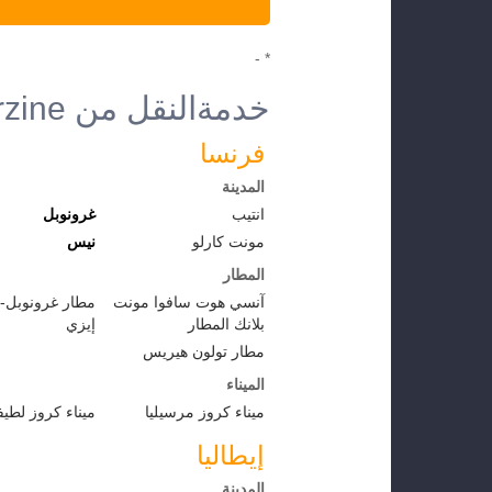
* -
خدمةالنقل من Morzine إلى الوجهات الأخرى
فرنسا
المدينة
انتيب
غرونوبل
مونت كارلو
نيس
المطار
آنسي هوت سافوا مونت
مطار غرونوبل-
بلانك المطار
إيزي
مطار تولون هيريس
الميناء
ميناء كروز مرسيليا
ميناء كروز لطيف
إيطاليا
المدينة