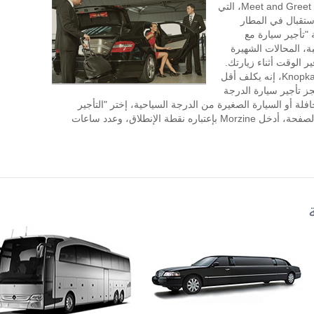
سائق لمدة ساعتين أو أكثر في اليوم. خدمة Meet and Greet، التي
تقبال في المطار
"تأجير سيارة مع
ة، المحالات الشهيرة
وق بالقرب من Morzine، وتوفير الوقت أثناء زيارتك.
طلب تأجير السيارة مع سائق في KnopkaTransfer، إنه يكلف أقل
جز تأجير سيارة الدرجة
افلة أو السيارة الصغيرة من الدرجة السياحية، إختر "التأجير
بالساعة" في الجزء العلوي الأيسر من هذه الصفحة، أدخل Morzine بإعتباره نقطة الإنطلاق، وعدد ساعات