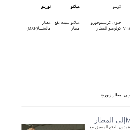
كومو
ميلانو
تورينو
جنوى كريستوفورو
ميلانو لينيت يقع
مطار
Vill
كولومبو المطار
مطار
مالبينسا(MXP)
ولي
مطار زيوريخ
السيارة بدون الدفع المسبق مع