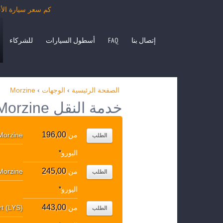
كم سعر سيارة الأجرة من Morzine بمرسيدس الفئة E، S، حافلة صغيرة  VITO
إتصال بنا
FAQ
أسطول السيارات
للشركاء
الصفحة الرئيسية
›
الوجهات
›
Morzine
خدمة النقل Morzine الوجهات الشعبية
196,00
من
Morzine
الطلب
اليورو
*
245,00
من
Morzine
الطلب
اليورو
*
443,00
من
rt (LYS)
الطلب