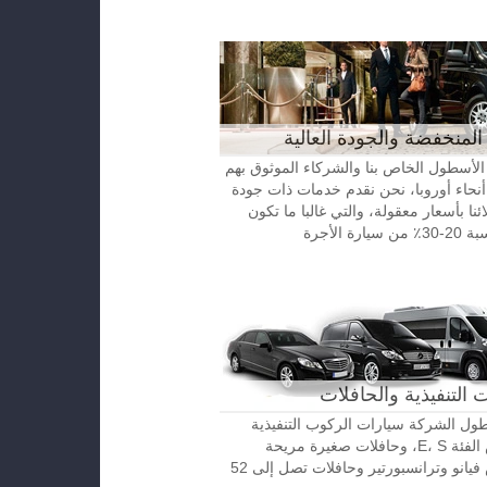
المنخفضة والجودة العالية
الأسطول الخاص بنا والشركاء الموثوق بهم
نحاء أوروبا، نحن نقدم خدمات ذات جودة
ائنا بأسعار معقولة، والتي غالبا ما تكون
رة الأجرة
 التنفيذية والحافلات
ل الشركة سيارات الركوب التنفيذية
مرسيدس الفئة E، S، وحافلات صغيرة مريحة
مرسيدس فيانو وترانسبورتير وحافلات تصل إلى 52