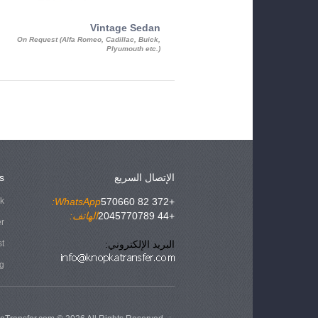
Vintage Sedan
On Request (Alfa Romeo, Cadillac, Buick,
Plyumouth etc.)
الإتصال السريع
s
ok
WhatsApp:
+372 82 570660
+44 2045770789
الهاتف:
er
البريد الإلكتروني:
st
g