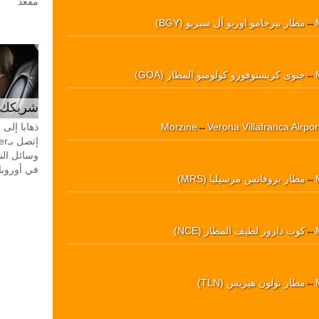
مقعد
↔
مطار بيرجامو اوريو آل سيريو (BGY)
↔
جنوى كريستوفورو كولومبو المطار (GOA)
شريكك ال
Verona Villafranca Airpo
↔
Morzine
ذهابا إلى
وسائل الن
في أوروبا، 24 ساعة في اليوم، 7 أيام في 
↔
مطار بروفانس مرسيليا (MRS)
↔
كوت دازور لطيف المطار (NCE)
↔
مطار تولون هيريس (TLN)