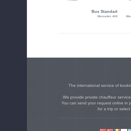
MiniBus
Bus Standart
25, Mercy, Mercedes Benz Sitcar
Mercedes 404
Mer
Beluga
The international service of bookin
We provide private chauffeur services
You can send your request online in ju
for a trip or selec