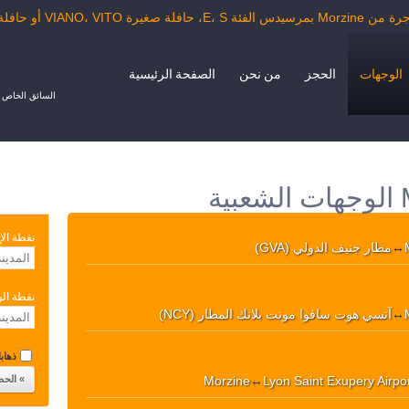
VIANO، أو حافلة الدرجة السياحية.
الوجهات
الحجز
من نحن
الصفحة الرئيسية
السائق الخاص ب
نقطة الإ
↔
مطار جنيف الدولي (GVA)
نقطة ال
↔
آنسي هوت سافوا مونت بلانك المطار (NCY)
ذهابا 
Morzine
↔
Lyon Saint Exupery Airpo