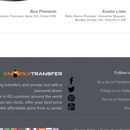
Bus Premium
Exotic Limo
cedes Tourismo, Setra 515, Volvo 9700
Rolls Royce Phantom, Limousine Magnum,
Bentley Arnage 120, Chrysler C 300
Limousine 130, Hummer H3 140, Lincoln
Strech Limousine
Follow u
Be a fan on Facebo
g transfers and private taxi with a
personal driver.
Follow us on Twitt
 in 65 countries around the world.
Pin us on Pintere
st two clicks, offer your best price
t the affordable price from a carrier.
Blo