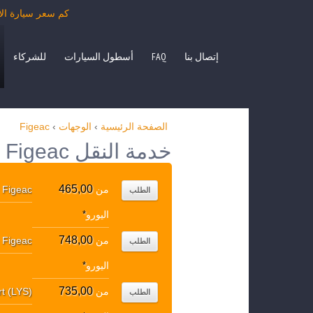
كم سعر سيارة الأجرة من Figeac بمرسيدس الفئة E، S، حافلة صغيرة ITO
إتصال بنا
FAQ
أسطول السيارات
للشركاء
الصفحة الرئيسية
›
الوجهات
›
Figeac
خدمة النقل Figeac الوجهات الشعبية
465,00
من
Figeac
↔
الطلب
اليورو
*
748,00
من
Figeac
↔
الطلب
اليورو
*
735,00
من
rt (LYS)
الطلب