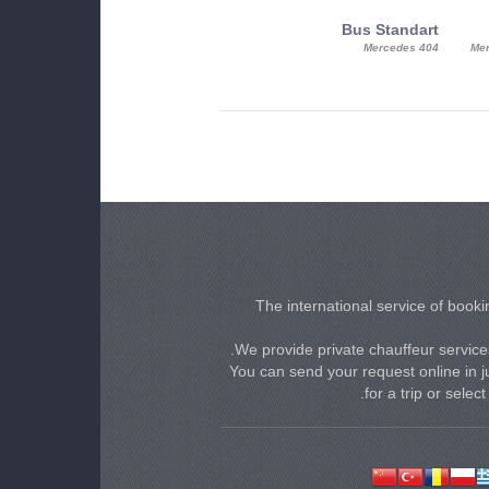
MiniBus
Bus Standart
25, Mercy, Mercedes Benz Sitcar
Mercedes 404
Mer
Beluga
The international service of bookin
We provide private chauffeur services
You can send your request online in ju
for a trip or selec