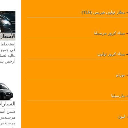
مطار تولون هيريس (TLN)
ميناء كروز مرسيليا
الأسعار 
إستخداما 
في جميع أ
ميناء كروز تولون
عالية لعمل
أرخص بنسبة 20-30٪ من سيا
بوردو
مارسيليا
السيارات
ضمن أسطو
ليون