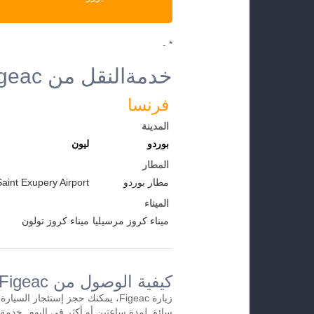
* -
خدمةالنقل من Figeac إلى الوجهات الأخرى
فرنسا
المدينة
بوردو
ليون
المطار
مطار بوردو
aint Exupery Airport
الميناء
ميناء كروز مرسيليا
ميناء كروز تولون
كيفية الوصول من Figeacإلى المطار
زيارة Figeac، يمكنك حجز إستئجار ال