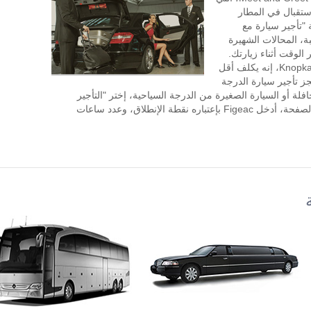
تقبال في المطار
"تأجير سيارة مع
ة، المحالات الشهيرة
بالقرب من Figeac، وتوفير الوقت أثناء زيارتك.
طلب تأجير السيارة مع سائق في KnopkaTransfer، إنه يكلف أقل
جز تأجير سيارة الدرجة
افلة أو السيارة الصغيرة من الدرجة السياحية، إختر "التأجير
بالساعة" في الجزء العلوي الأيسر من هذه الصفحة، أدخل Figeac بإعتباره نقطة الإنطلاق، وعدد ساعات