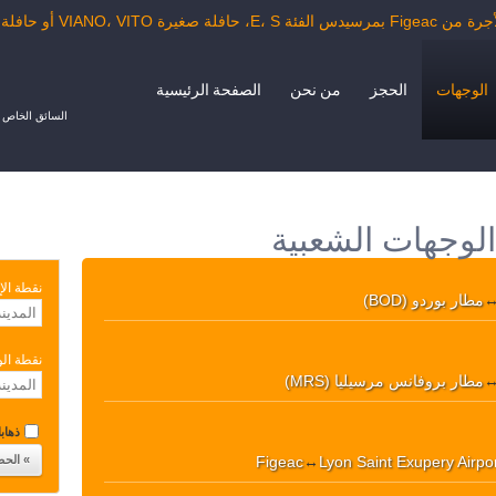
VIANO، V أو حافلة الدرجة السياحية.
الوجهات
الحجز
من نحن
الصفحة الرئيسية
السائق الخاص ب
نقطة الإ
مطار بوردو (BOD)
نقطة ال
مطار بروفانس مرسيليا (MRS)
ذهابا 
Figeac
↔
Lyon Saint Exupery Airpo