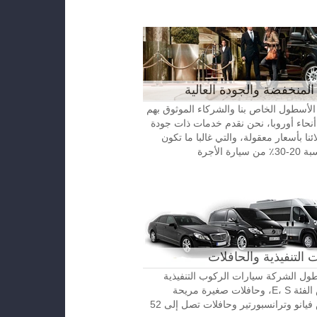
المنخفضة والجودة العالية
الأسطول الخاص بنا والشركاء الموثوق بهم
نحاء أوروبا، نحن نقدم خدمات ذات جودة
ائنا بأسعار معقولة، والتي غالبا ما تكون
رة الأجرة
 التنفيذية والحافلات
ل الشركة سيارات الركوب التنفيذية
مرسيدس الفئة E، S، وحافلات صغيرة مريحة
مرسيدس فيانو وترانسبورتير وحافلات تصل إلى 52