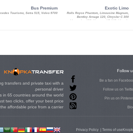
Bus Premium
Exotic Limo
cedes Tourismo, Setra 515, Volvo 9700
Rolls Royce Phantom, Limousine Magnum,
Bentley Arnage 120, Chrysler C 300
Limousine 130, Hummer H3 140, Lincoln
Strech Limousine
Follow u
Be a fan on Facebo
g transfers and private taxi with a
personal driver.
Follow us on Twitt
 in 65 countries around the world.
Pin us on Pintere
st two clicks, offer your best price
t the affordable price from a carrier.
Blo
Privacy Policy
|
Terms of use
Knopk