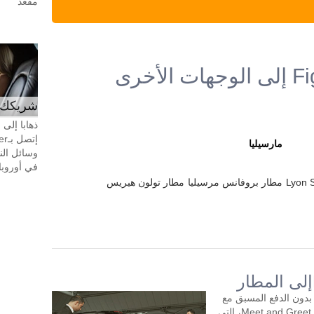
مقعد
شريكك ال
ذهابا إلى
مارسيليا
وسائل الن
في أوروبا، 24 ساعة في اليوم، 7 أيام في 
Lyon S
مطار بروفانس مرسيليا
مطار تولون هيريس
سيارة بدون الدفع المسبق مع
سائق لمدة ساعتين أو أكثر في اليوم. خدمة Meet and Greet، التي