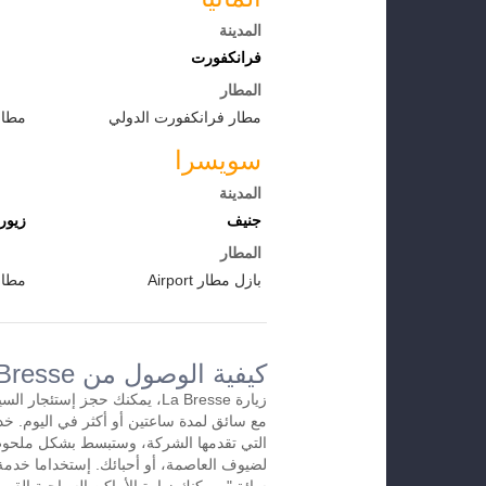
المدينة
فرانكفورت
المطار
مطار فرانكفورت الدولي
مطار
سويسرا
المدينة
جنيف
زيور
المطار
بازل مطار Airport
مطار
كيفية الوصول من La Bresseإلى المطار
زيارة La Bresse، يمكنك حجز إستئج
التي تقدمها الشركة، وستبسط بشكل ملحوظ
لضيوف العاصمة، أو أحبائك. إستخداما خدمة 