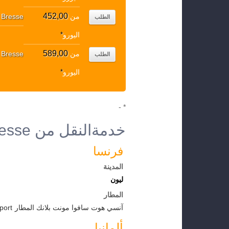
452,00
من
 Bresse
الطلب
اليورو
*
589,00
من
 Bresse
الطلب
اليورو
*
* -
خدمةالنقل من La Bresse إلى الوجهات الأخرى
فرنسا
المدينة
ليون
المطار
آنسي هوت سافوا مونت بلانك المطار
port
ألمانيا