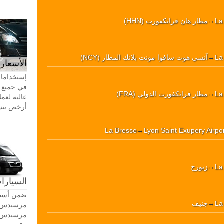
La
↔
مطار هان فرانكفورت (HHN)
La
↔
آنسي هوت سافوا مونت بلانك المطار (NCY)
الأسعار 
إستخداما 
في جميع أ
La
↔
مطار فرانكفورت الدولي (FRA)
عالية لعمل
أرخص بنسبة 20-30٪ من سيا
La Bresse
↔
Lyon Saint Exupery Airpo
La
↔
زيورخ
السيارات
ضمن أسطو
La
↔
جنيف