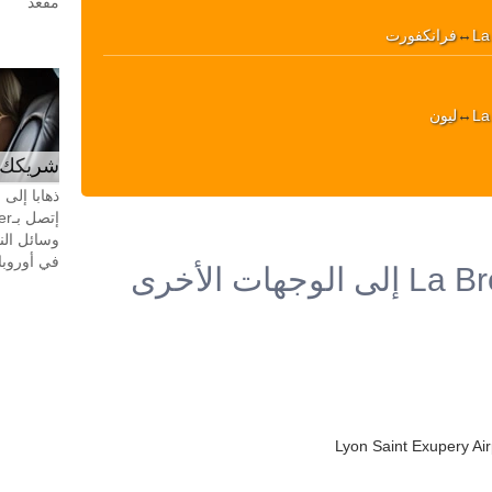
مقعد
La
↔
فرانكفورت
La
↔
ليون
شريكك ال
ذهابا إلى
وسائل الن
في أوروبا، 24 ساعة في اليوم، 7 أيام في 
Lyon Saint Exupery Air