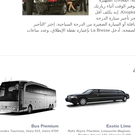
ة، المحالات الشهيرة
 للتسوق بالقرب من La Bresse، وتوفير الوقت أثناء زيارتك.
طلب تأجير السيارة مع سائق في KnopkaTransfer، إنه يكلف أقل
جز تأجير سيارة الدرجة
افلة أو السيارة الصغيرة من الدرجة السياحية، إختر "التأجير
بالساعة" في الجزء العلوي الأيسر من هذه الصفحة، أدخل La Bresse بإعتباره نقطة الإنطلاق، وعدد ساعات
Bus Premium
Exotic Limo
cedes Tourismo, Setra 515, Volvo 9700
Rolls Royce Phantom, Limousine Magnum,
Bentley Arnage 120, Chrysler C 300