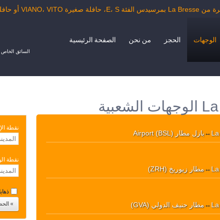
VI أو حافلة الدرجة السياحية.
الوجهات
الحجز
من نحن
الصفحة الرئيسية
السائق الخاص ب
نقطة الإ
La
↔
بازل مطار Airport (BSL)
نقطة ال
La
↔
مطار زيوريخ (ZRH)
ذهابا 
La
↔
مطار جنيف الدولي (GVA)