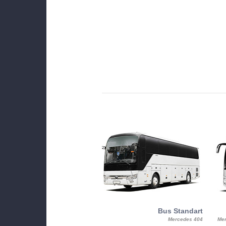
MiniBus
Bus Standart
25, Mercy, Mercedes Benz Sitcar
Mercedes 404
Mer
Beluga