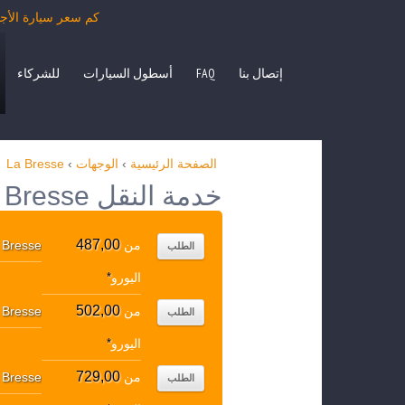
كم سعر سيارة الأجرة من La Bresse بمرسيدس الفئة E، S، حافلة صغيرة ANO، VITO
إتصال بنا
FAQ
أسطول السيارات
للشركاء
الصفحة الرئيسية
›
الوجهات
›
La Bresse
خدمة النقل La Bresse الوجهات الشعبية
487,00
من
 Bresse
الطلب
اليورو
*
502,00
من
 Bresse
الطلب
اليورو
*
729,00
من
 Bresse
الطلب