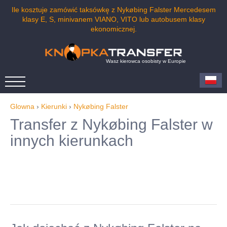
Ile kosztuje zamówić taksówkę z Nykøbing Falster Mercedesem
klasy E, S, minivanem VIANO, VITO lub autobusem klasy
ekonomicznej.
Wasz kierowca osobisty w Europie
Glowna
›
Kierunki
›
Nykøbing Falster
Transfer z Nykøbing Falster w
innych kierunkach