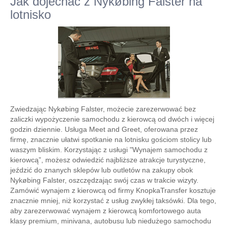
Jak dojechać z Nykøbing Falster na
lotnisko
Zwiedzając Nykøbing Falster, możecie zarezerwować bez
zaliczki wypożyczenie samochodu z kierowcą od dwóch i więcej
godzin dziennie. Usługa Meet and Greet, oferowana przez
firmę, znacznie ułatwi spotkanie na lotnisku gościom stolicy lub
waszym bliskim. Korzystając z usługi "Wynajem samochodu z
kierowcą”, możesz odwiedzić najbliższe atrakcje turystyczne,
jeździć do znanych sklepów lub outletów na zakupy obok
Nykøbing Falster, oszczędzając swój czas w trakcie wizyty.
Zamówić wynajem z kierowcą od firmy KnopkaTransfer kosztuje
znacznie mniej, niż korzystać z usług zwykłej taksówki. Dla tego,
aby zarezerwować wynajem z kierowcą komfortowego auta
klasy premium, minivana, autobusu lub niedużego samochodu