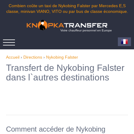
Combien coûte un taxi de Nykobing Falster par Mercedes E,S
classe, minivan VIANO, VITO ou par bus de classe économique.
Votre chauffeur personnel en Europe
Accueil
›
Directions
›
Nykobing Falster
Transfert de Nykobing Falster
dans l`autres destinations
Comment accéder de Nykobing