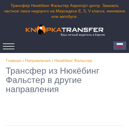
Трансфер Нюкёбинг Фальстер Аэропорт центр. Заказать
частное такси недорого на Мерседесе E, S, V класса, минивэне
или автобусе.
Ваш личный водитель в Европе
Главная
›
Направления
›
Нюкёбинг Фальстер
Трансфер из Нюкёбинг
Фальстер в другие
направления