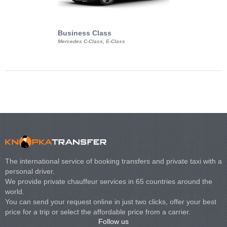
Business Class
Business Min
Mercedes C-Class, E-Class
Mercedes Viano, M
Volkswagen Carave
The international service of booking transfers and private taxi with a
personal driver.
We provide private chauffeur services in 65 countries around the
world.
You can send your request online in just two clicks, offer your best
price for a trip or select the affordable price from a carrier.
Follow us