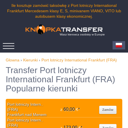
Ile kosztuje zamówić taksówkę z Port lotniczy International
Frankfurt Mercedesem klasy E, S, minivanem VIANO, VITO lub
autobusem klasy ekonomicznej.
Wasz kierowca osobisty w Europie
Glowna
›
Kierunki
›
Port lotniczy International Frankfurt (FRA)
Transfer Port lotniczy
International Frankfurt (FRA)
Popularne kierunki
Port lotniczy Intern..
60,00
(FRA)
z
€
*
Zamów
Frankfurt nad Menem
Port lotniczy Intern..
(FRA)
173,00
z
€
*
Zamów