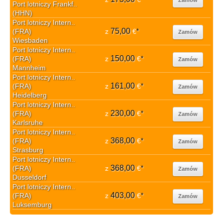
Port lotniczy Frankf..
(HHN)
Port lotniczy Intern..
75,00
(FRA)
z
€
*
Zamów
Wiesbaden
Port lotniczy Intern..
150,00
(FRA)
z
€
*
Zamów
Mannheim
Port lotniczy Intern..
161,00
(FRA)
z
€
*
Zamów
Heidelberg
Port lotniczy Intern..
230,00
(FRA)
z
€
*
Zamów
Karlsruhe
Port lotniczy Intern..
368,00
(FRA)
z
€
*
Zamów
Strasburg
Port lotniczy Intern..
368,00
(FRA)
z
€
*
Zamów
Dusseldorf
Port lotniczy Intern..
403,00
(FRA)
z
€
*
Zamów
Luksemburg