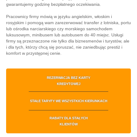
gwarantujemy godzinę bezpłatnego oczekiwania.
Pracownicy firmy mówią w języku angielskim, włoskim i
rosyjskim i pomogą wam zarezerwować transfer z lotniska, portu
lub ośrodka narciarskiego czy morskiego samochodem
luksusowym, minibusem lub autobusem do 40 miejsc. Usługi
firmy są przeznaczone nie tylko dla biznesmenów i turystów, ale
i dla tych, którzy chcą się poruszać, nie zaniedbując prestiż i
komfort w przystępnej cenie.
REZERWACJA BEZ KARTY
KREDYTOWEJ
STAŁE TARYFY WE WSZYSTKICH KIERUNKACH
RABATY DLA STAŁYCH
KLIENTÓW