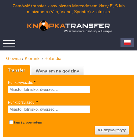
Zamówić transfer klasy biznes Mercedesem klasy E, S lub
minivanem (Vito, Viano, Sprinter) z lotniska
Wasz kierowca osobisty w Europie
Glowna
›
Kierunki
›
Holandia
Transfer
Wynajem na godziny
Punkt wyjazdu:
*
Punkt przyjazdu:
*
tam i z powrotem