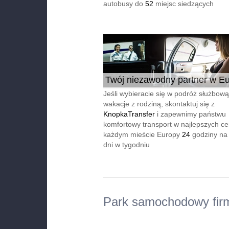
autobusy do
52
miejsc siedzących
Twój niezawodny partner w Eu
24/7
Jeśli wybieracie się w podróż służbową
wakacje z rodziną, skontaktuj się z
KnopkaTransfer
i zapewnimy państwu
komfortowy transport w najlepszych c
każdym mieście Europy
24
godziny na
dni w tygodniu
Park samochodowy fir