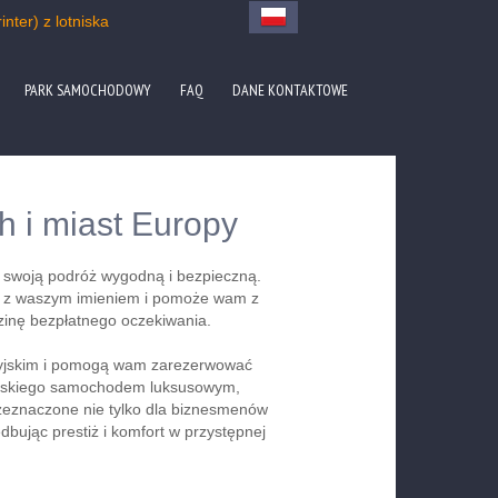
nter) z lotniska
PARK SAMOCHODOWY
FAQ
DANE KONTAKTOWE
ch i miast Europy
ć swoją podróż wygodną i bezpieczną.
ką z waszym imieniem i pomoże wam z
inę bezpłatnego oczekiwania.
osyjskim i pomogą wam zarezerwować
 morskiego samochodem luksusowym,
rzeznaczone nie tylko dla biznesmenów
iedbując prestiż i komfort w przystępnej