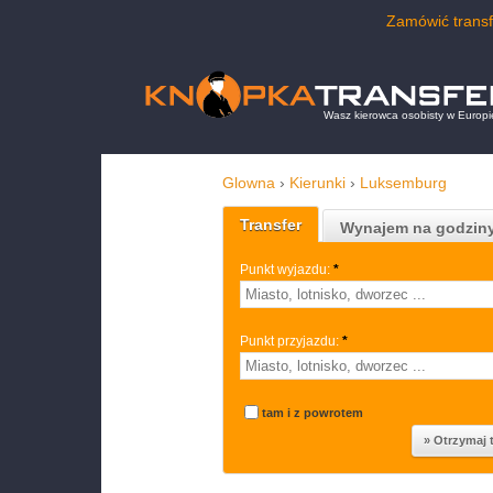
Zamówić transfe
Wasz kierowca osobisty w Europi
Glowna
›
Kierunki
›
Luksemburg
Transfer
Wynajem na godzin
Punkt wyjazdu:
*
Punkt przyjazdu:
*
tam i z powrotem