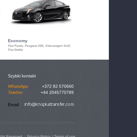
Economy
Luxury Class
Fiat Punto, Peugeot 206, Vokswagen Golf,
Mercedes S-Class, Audi A8, BMW 730
Fiat Doblo
Cadillac STS
Szybki kontakt
WhatsApp:
+372 82 570660
Telefon:
+44 2045770789
Email:
ghts Reserved
Privacy Policy
|
Terms of use