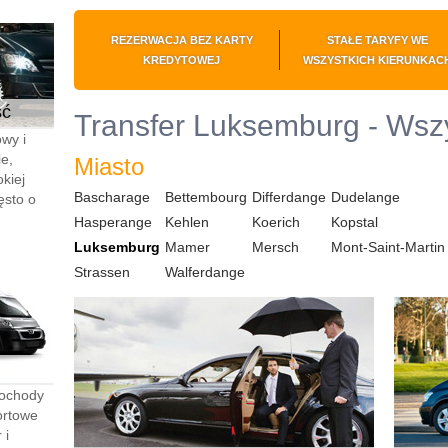
REZERWACJA BEZ KARTY
STAŁE TARYFY WE
KREDYTOWEJ
WSZYSTKICH KIERUNKAC
ść
Transfer Luksemburg - Wszy
wy i
e,
Miasto
kiej
Bascharage
Bettembourg
Differdange
Dudelange
ęsto o
Hasperange
Kehlen
Koerich
Kopstal
Luksemburg
Mamer
Mersch
Mont-Saint-Martin
Strassen
Walferdange
mochody
ortowe
 i