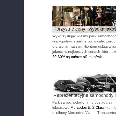
Korzystne ceny i wysoka jako
Wykorzystując własny park samochodo
wiarygodnych partnerów w całej Europi
oferujemy naszym klientom usługi wyso
jakości w najlepszych cenach, które cz
20-30% są tańsze niż taksówki
Reprezentacyjne samochody i
autobusy
Park samochodowy firmy posiada sa
luksusowe
Mercedes E, S Class
, komf
minibusy Mercedes Viano i Transporter