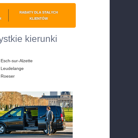
RABATY DLA STAŁYCH
H
KLIENTÓW
stkie kierunki
Esch-sur-Alzette
Leudelange
Roeser