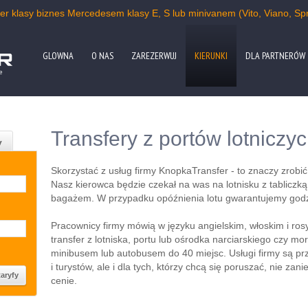
r klasy biznes Mercedesem klasy E, S lub minivanem (Vito, Viano, Spri
GLOWNA
O NAS
ZAREZERWUJ
KIERUNKI
DLA PARTNERÓW
e
Transfery z portów lotniczy
y
Skorzystać z usług firmy KnopkaTransfer - to znaczy zrobi
Nasz kierowca będzie czekał na was na lotnisku z tablicz
bagażem. W przypadku opóźnienia lotu gwarantujemy godz
Pracownicy firmy mówią w języku angielskim, włoskim i r
transfer z lotniska, portu lub ośrodka narciarskiego czy
minibusem lub autobusem do 40 miejsc. Usługi firmy są p
i turystów, ale i dla tych, którzy chcą się poruszać, nie zan
cenie.