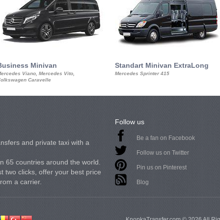
Business Minivan
Standart Minivan ExtraLong
ercedes Viano, Mercedes Vito,
Mercedes Sprinter 415
olkswagen Caravelle
Follow us
Be a fan on Facebook
nsfers and private taxi with a
Follow us on Twitter
in 65 countries around the world.
Pin us on Pinterest
 two clicks, offer your best price
from a carrier.
Blog
KnopkaTransfer.com © 2026 All Ri