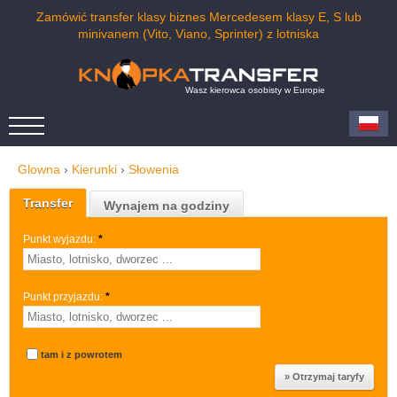
Zamówić transfer klasy biznes Mercedesem klasy E, S lub
minivanem (Vito, Viano, Sprinter) z lotniska
Wasz kierowca osobisty w Europie
Glowna
›
Kierunki
›
Słowenia
Transfer
Wynajem na godziny
Punkt wyjazdu:
*
Punkt przyjazdu:
*
tam i z powrotem