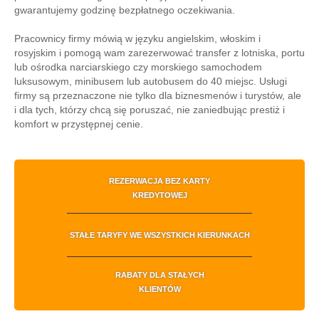
gwarantujemy godzinę bezpłatnego oczekiwania.
Pracownicy firmy mówią w języku angielskim, włoskim i
rosyjskim i pomogą wam zarezerwować transfer z lotniska, portu
lub ośrodka narciarskiego czy morskiego samochodem
luksusowym, minibusem lub autobusem do 40 miejsc. Usługi
firmy są przeznaczone nie tylko dla biznesmenów i turystów, ale
i dla tych, którzy chcą się poruszać, nie zaniedbując prestiż i
komfort w przystępnej cenie.
REZERWACJA BEZ KARTY
KREDYTOWEJ
STAŁE TARYFY WE WSZYSTKICH KIERUNKACH
RABATY DLA STAŁYCH
KLIENTÓW