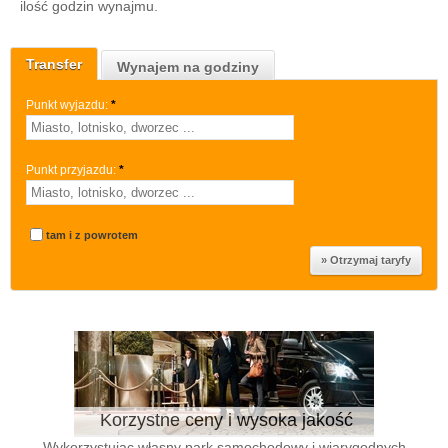
ilość godzin wynajmu.
Transfer
Wynajem na godziny
Punkt wyjazdu:
*
Punkt przyjazdu:
*
tam i z powrotem
Korzystne ceny i wysoka jakość
Wykorzystując własny park samochodowy i wiarygodnych