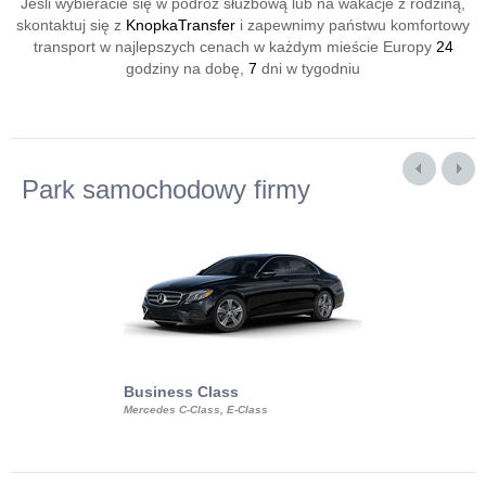
Jeśli wybieracie się w podróż służbową lub na wakacje z rodziną,
skontaktuj się z
KnopkaTransfer
i zapewnimy państwu komfortowy
transport w najlepszych cenach w każdym mieście Europy
24
godziny na dobę,
7
dni w tygodniu
Park samochodowy firmy
Business Class
Business Min
Mercedes C-Class, E-Class
Mercedes Viano, M
Volkswagen Carave