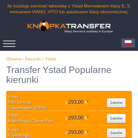
Ile kosztuje zamówić taksówkę z Ystad Mercedesem klasy E, S,
minivanem VIANO, VITO lub autobusem klasy ekonomicznej.
Wasz kierowca osobisty w Europie
Glowna
›
Kierunki
›
Ystad
Transfer Ystad Popularne
kierunki
Ystad
293,00
Port lotniczy
z
€
*
Zamów
Copenhagen (CPH)
Ystad
293,00
z
€
*
Zamów
Kopenhaga Cruise Port
Ystad
293,00
z
€
*
Zamów
Kopenhaga