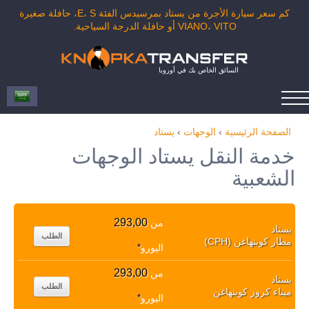
كم سعر سيارة الأجرة من يستاد بمرسيدس الفئة E، S، حافلة صغيرة
VIANO، VITO أو حافلة الدرجة السياحية.
السائق الخاص بك في أوروبا
الصفحة الرئيسية
›
الوجهات
›
يستاد
خدمة النقل يستاد الوجهات
الشعبية
293,00
من
يستاد
الطلب
مطار كوبنهاغن (CPH)
اليورو
*
293,00
من
يستاد
الطلب
ميناء كروز كوبنهاغن
اليورو
*