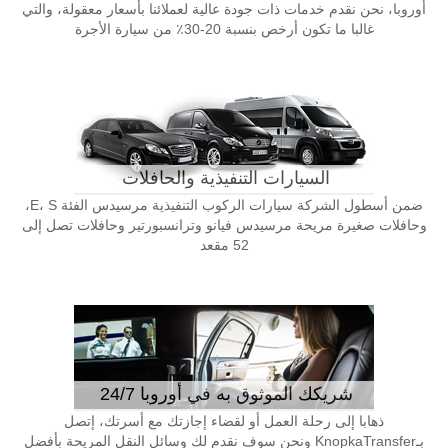
أوروبا، نحن نقدم خدمات ذات جودة عالية لعملائنا بأسعار معقولة، والتي
غالبا ما تكون أرخص بنسبة 20-30٪ من سيارة الأجرة
السيارات التنفيذية والحافلات
ضمن أسطول الشركة سيارات الركوب التنفيذية مرسيدس الفئة E، S،
وحافلات صغيرة مريحة مرسيدس فيانو وترانسبورتير وحافلات تصل إلى
52 مقعد
شريكك الموثوق به في أوروبا 24/7
ذهابا إلى رحلة العمل أو لقضاء إجازتك مع أسرتك، إتصل
بـKnopkaTransfer ونحن سوف نقدم لك وسائل النقل المريحة بأفضل