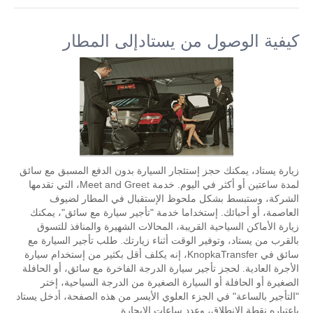
كيفية الوصول من يستادإلى المطار
زيارة يستاد، يمكنك حجز إستئجار السيارة بدون الدفع المسبق مع سائق
لمدة ساعتين أو أكثر في اليوم. خدمة Meet and Greet، التي تقدمها
الشركة، وستبسط بشكل ملحوظ الإستقبال في المطار لضيوف
العاصمة، أو أحبائك. إستخداما خدمة "تأجير سيارة مع سائق"، يمكنك
زيارة الأماكن السياحية القريبة، المحالات الشهيرة والمنافذ للتسوق
بالقرب من يستاد، وتوفير الوقت أثناء زيارتك. طلب تأجير السيارة مع
سائق في KnopkaTransfer، إنه يكلف أقل بكثير من إستخدام سيارة
الأجرة العادية. لحجز تأجير سيارة الدرجة الفاخرة مع سائق، أو الحافلة
الصغيرة أو الحافلة أو السيارة الصغيرة من الدرجة السياحية، إختر
"التأجير بالساعة" في الجزء العلوي الأيسر من هذه الصفحة، أدخل يستاد
بإعتباره نقطة الإنطلاق، وعدد ساعات الإيجارة.