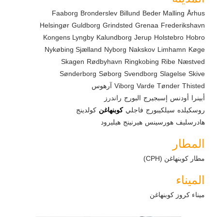
Faaborg
Bronderslev
Billund
Beder Malling
Århus
Helsingør
Guldborg
Grindsted
Grenaa
Frederikshavn
Kongens Lyngby
Kalundborg
Jerup
Holstebro
Hobro
Nykøbing Sjælland
Nyborg
Nakskov
Limhamn
Køge
Skagen
Rødbyhavn
Ringkobing
Ribe
Næstved
Sønderborg
Søborg
Svendborg
Slagelse
Skive
Thisted
Tønder
Varde
Viborg
آرهوس
أبينرا
أودنس
إسبجيرج
البورج
راندرز
روسكيلده
سيلكيبورج
فاجلي
كوبنهاغن
كولدينج
هادرسليف
هورسينس
هيرنينج
هيليرود
المطار
مطار كوبنهاغن (CPH)
الميناء
ميناء كروز كوبنهاغن