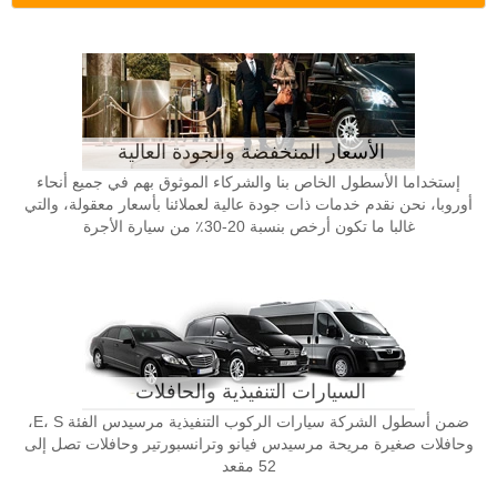
الأسعار المنخفضة والجودة العالية
إستخداما الأسطول الخاص بنا والشركاء الموثوق بهم في جميع أنحاء
أوروبا، نحن نقدم خدمات ذات جودة عالية لعملائنا بأسعار معقولة، والتي
غالبا ما تكون أرخص بنسبة 20-30٪ من سيارة الأجرة
السيارات التنفيذية والحافلات
ضمن أسطول الشركة سيارات الركوب التنفيذية مرسيدس الفئة E، S،
وحافلات صغيرة مريحة مرسيدس فيانو وترانسبورتير وحافلات تصل إلى
52 مقعد