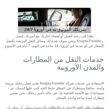
شريكك الموثوق به في أوروبا 24/7
ذهابا إلى رحلة العمل أو لقضاء إجازتك مع أسرتك، إتصل
بـKnopkaTransfer ونحن سوف نقدم لك وسائل النقل المريحة بأفضل
الأسعار في أي مدينة في أوروبا، 24 ساعة في اليوم، 7 أيام في الأسبوع
خدمات النقل من المطارات
والمدن الأوروبية
الإستفادة من خدمات شركة KnopkaTransfer تعني جعل رحلتك مريحة
وآمنة. سائقنا سينتظرك في المطار حاملا لافتة كتب عليها إسمك، ثم
سيساعدك مع الأمتعة الخاصة بك. فى حالة تأخير رحلتك، نحن نضمن
إنتظارك لمدة ساعة واحدة بالمجان.
موظفونا يتكلم اللغة الإنجليزية والإيطالية والروسية ويمكن أن يمكن أن