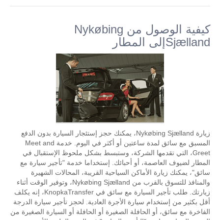
كيفية الوصول من Nykøbing
Sjællandإلى المطار
زيارة Nykøbing Sjælland، يمكنك حجز إستئجار السيارة بدون الدفع
المسبق مع سائق لمدة ساعتين أو أكثر في اليوم. خدمة Meet and
Greet، التي تقدمها الشركة، وستبسط بشكل ملحوظ الإستقبال في
المطار لضيوف العاصمة، أو أحبائك. إستخداما خدمة "تأجير سيارة مع
سائق"، يمكنك زيارة الأماكن السياحية القريبة، المحالات الشهيرة
والمنافذ للتسوق بالقرب من Nykøbing Sjælland، وتوفير الوقت أثناء
زيارتك. طلب تأجير السيارة مع سائق في KnopkaTransfer، إنه يكلف
أقل بكثير من إستخدام سيارة الأجرة العادية. لحجز تأجير سيارة الدرجة
الفاخرة مع سائق، أو الحافلة الصغيرة أو الحافلة أو السيارة الصغيرة من