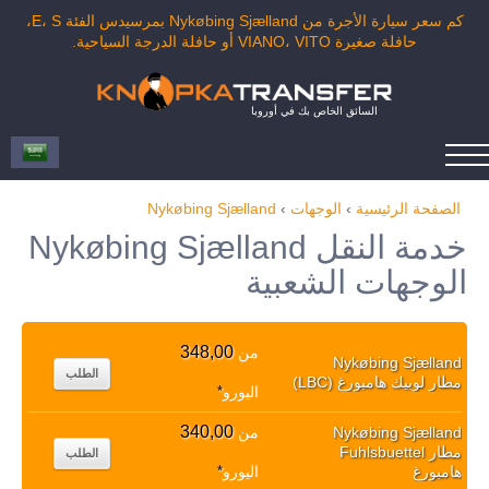
كم سعر سيارة الأجرة من Nykøbing Sjælland بمرسيدس الفئة E، S،
حافلة صغيرة VIANO، VITO أو حافلة الدرجة السياحية.
السائق الخاص بك في أوروبا
الصفحة الرئيسية
›
الوجهات
›
Nykøbing Sjælland
خدمة النقل Nykøbing Sjælland
الوجهات الشعبية
348,00
من
Nykøbing Sjælland
الطلب
مطار لوبيك هامبورغ (LBC)
اليورو
*
340,00
Nykøbing Sjælland
من
مطار Fuhlsbuettel
الطلب
هامبورغ
اليورو
*