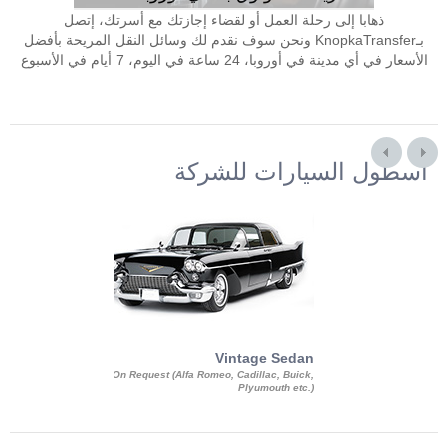
ذهابا إلى رحلة العمل أو لقضاء إجازتك مع أسرتك، إتصل
بـKnopkaTransfer ونحن سوف نقدم لك وسائل النقل المريحة بأفضل
الأسعار في أي مدينة في أوروبا، 24 ساعة في اليوم، 7 أيام في الأسبوع
أسطول السيارات للشركة
Exotic Limo
Vintage Sedan
ousine Magnum,
On Request (Alfa Romeo, Cadillac, Buick,
 Chrysler C 300
Plyumouth etc.)
3 140, Lincoln
rech Limousine