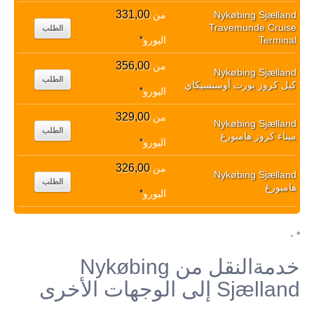
331,00
Nykøbing Sjælland
من
Travemunde Cruise
الطلب
Terminal
اليورو
*
356,00
من
Nykøbing Sjælland
الطلب
كيل كروز بورت أوستسيكاي
اليورو
*
329,00
من
Nykøbing Sjælland
الطلب
ميناء كروز هامبورغ
اليورو
*
326,00
من
Nykøbing Sjælland
الطلب
هامبورغ
اليورو
*
* -
خدمةالنقل من Nykøbing
Sjælland إلى الوجهات الأخرى