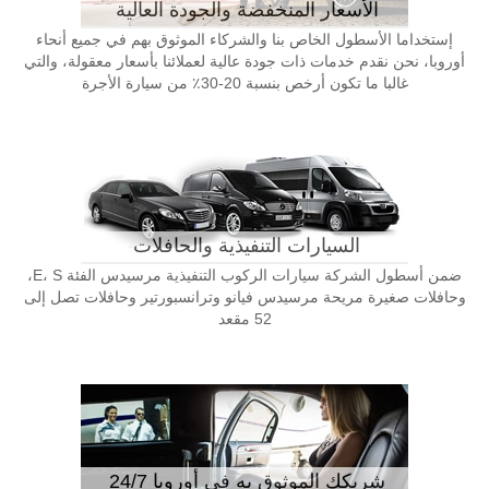
الأسعار المنخفضة والجودة العالية
إستخداما الأسطول الخاص بنا والشركاء الموثوق بهم في جميع أنحاء
أوروبا، نحن نقدم خدمات ذات جودة عالية لعملائنا بأسعار معقولة، والتي
غالبا ما تكون أرخص بنسبة 20-30٪ من سيارة الأجرة
السيارات التنفيذية والحافلات
ضمن أسطول الشركة سيارات الركوب التنفيذية مرسيدس الفئة E، S،
وحافلات صغيرة مريحة مرسيدس فيانو وترانسبورتير وحافلات تصل إلى
52 مقعد
شريكك الموثوق به في أوروبا 24/7