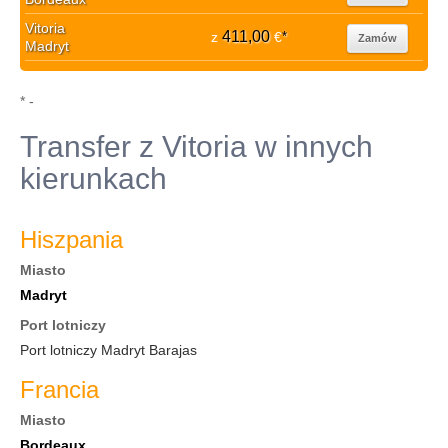
Vitoria
411,00
z
€
*
Zamów
Madryt
* -
Transfer z Vitoria w innych
kierunkach
Hiszpania
Miasto
Madryt
Port lotniczy
Port lotniczy Madryt Barajas
Francia
Miasto
Bordeaux