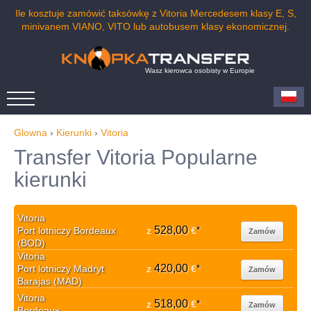
Ile kosztuje zamówić taksówkę z Vitoria Mercedesem klasy E, S,
minivanem VIANO, VITO lub autobusem klasy ekonomicznej.
Wasz kierowca osobisty w Europie
Glowna
›
Kierunki
›
Vitoria
Transfer Vitoria Popularne
kierunki
Vitoria
528,00
Port lotniczy Bordeaux
z
€
*
Zamów
(BOD)
Vitoria
420,00
Port lotniczy Madryt
z
€
*
Zamów
Barajas (MAD)
Vitoria
518,00
z
€
*
Zamów
Bordeaux