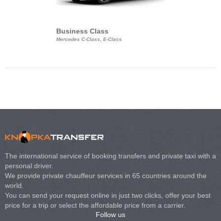
Business Class
Business Min
Mercedes C-Class, E-Class
Mercedes Viano, M
Volkswagen Carave
The international service of booking transfers and private taxi with a
personal driver.
We provide private chauffeur services in 65 countries around the
world.
You can send your request online in just two clicks, offer your best
price for a trip or select the affordable price from a carrier.
Follow us