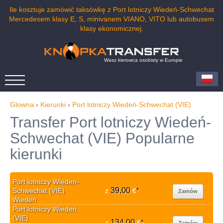
Ile kosztuje zamówić taksówkę z Port lotniczy Wiedeń-Schwechat
Mercedesem klasy E, S, minivanem VIANO, VITO lub autobusem
klasy ekonomicznej.
Wasz kierowca osobisty w Europie
Glowna
›
Kierunki
›
Port lotniczy Wiedeń-Schwechat (VIE)
Transfer Port lotniczy Wiedeń-
Schwechat (VIE) Popularne
kierunki
Port lotniczy Wiedeń-
39,00
Schwechat (VIE)
z
€
*
Zamów
Wiedeń
Port lotniczy Wiedeń..
(VIE)
134,00
z
€
*
Zamów