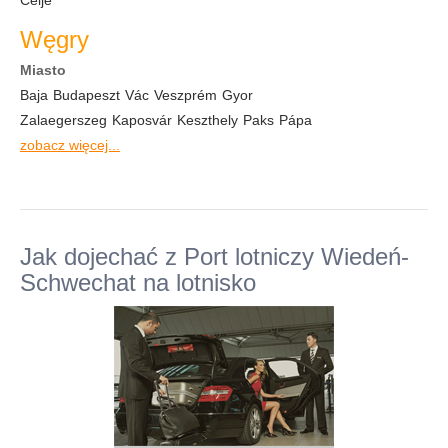
Celje
Węgry
Miasto
Baja
Budapeszt
Vác
Veszprém
Gyor
Zalaegerszeg
Kaposvár
Keszthely
Paks
Pápa
zobacz więcej...
Jak dojechać z Port lotniczy Wiedeń-
Schwechat na lotnisko