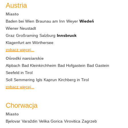
Austria
Miasto
Baden bei Wien
Braunau am Inn
Weyer
Wiedeń
Wiener Neustadt
Graz
Großraming
Salzburg
Innsbruck
Klagenfurt am Wörthersee
zobacz więcej...
Ośrodki narciarskie
Alpbach
Bad Kleinkirchheim
Bad Hofgastein
Bad Gastein
Seefeld in Tirol
Soll
Semmering
Igls
Kaprun
Kirchberg in Tirol
zobacz więcej...
Chorwacja
Miasto
Bjelovar
Varaždin
Velika Gorica
Virovitica
Zagrzeb