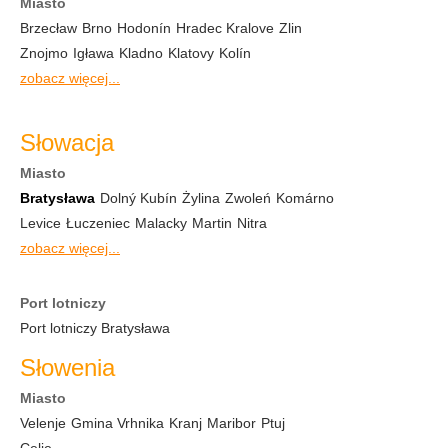
Miasto
Brzecław
Brno
Hodonín
Hradec Kralove
Zlin
Znojmo
Igława
Kladno
Klatovy
Kolín
zobacz więcej...
Słowacja
Miasto
Bratysława
Dolný Kubín
Żylina
Zwoleń
Komárno
Levice
Łuczeniec
Malacky
Martin
Nitra
zobacz więcej...
Port lotniczy
Port lotniczy Bratysława
Słowenia
Miasto
Velenje
Gmina Vrhnika
Kranj
Maribor
Ptuj