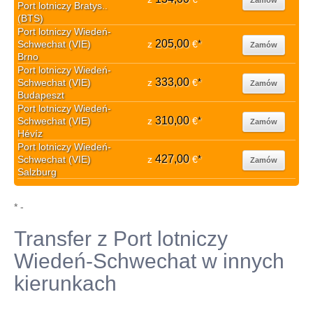
Port lotniczy Bratys..
(BTS)
Port lotniczy Wiedeń-
205,00
Schwechat (VIE)
z
€
*
Zamów
Brno
Port lotniczy Wiedeń-
333,00
Schwechat (VIE)
z
€
*
Zamów
Budapeszt
Port lotniczy Wiedeń-
310,00
Schwechat (VIE)
z
€
*
Zamów
Hévíz
Port lotniczy Wiedeń-
427,00
Schwechat (VIE)
z
€
*
Zamów
Salzburg
* -
Transfer z Port lotniczy
Wiedeń-Schwechat w innych
kierunkach