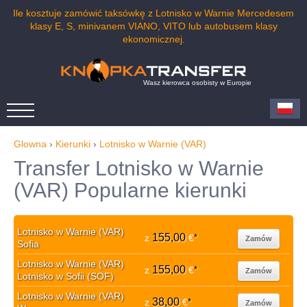
Ile kosztuje zamówić taksówkę z Lotnisko w Warnie Mercedesem
klasy E, S, minivanem VIANO, VITO lub autobusem klasy
ekonomicznej.
Wasz kierowca osobisty w Europie
Glowna
›
Kierunki
›
Lotnisko w Warnie (VAR)
Transfer Lotnisko w Warnie
(VAR) Popularne kierunki
Lotnisko w Warnie (VAR)
155,00
z
€
*
Zamów
Sofia
Lotnisko w Warnie (VAR)
155,00
z
€
*
Zamów
Lotnisko w Sofii (SOF)
Lotnisko w Warnie (VAR)
38,00
z
€
*
Zamów