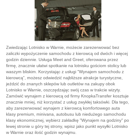
Zwiedzając Lotnisko w Warnie, możecie zarezerwować bez
zaliczki wypożyczenie samochodu z kierowcą od dwóch i więcej
godzin dziennie. Usługa Meet and Greet, oferowana przez
firmę, znacznie ułatwi spotkanie na lotnisku gościom stolicy lub
waszym bliskim. Korzystając z usługi "Wynajem samochodu z
kierowcą”, możesz odwiedzić najbliższe atrakcje turystyczne,
jeździć do znanych sklepów lub outletów na zakupy obok
Lotnisko w Warnie, oszczędzając swój czas w trakcie wizyty.
Zamówić wynajem z kierowcą od firmy KnopkaTransfer kosztuje
znacznie mniej, niż korzystać z usług zwykłej taksówki. Dla tego,
aby zarezerwować wynajem z kierowcą komfortowego auta
klasy premium, minivana, autobusu lub niedużego samochodu
klasy ekonomicznej, wybierz zakładkę "Wynajem na godziny" po
lewej stronie u góry tej strony, wpisz jako punkt wysyłki Lotnisko
w Warnie oraz ilość godzin wynajmu.