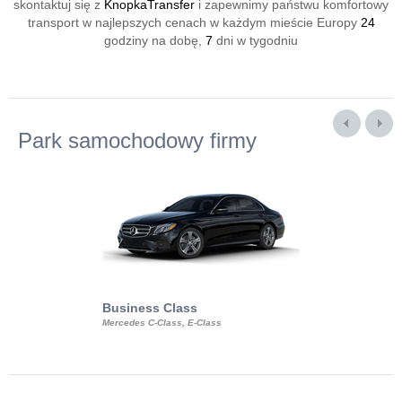
skontaktuj się z
KnopkaTransfer
i zapewnimy państwu komfortowy
transport w najlepszych cenach w każdym mieście Europy
24
godziny na dobę,
7
dni w tygodniu
Park samochodowy firmy
Business Class
Business Min
Mercedes C-Class, E-Class
Mercedes Viano, M
Volkswagen Carave