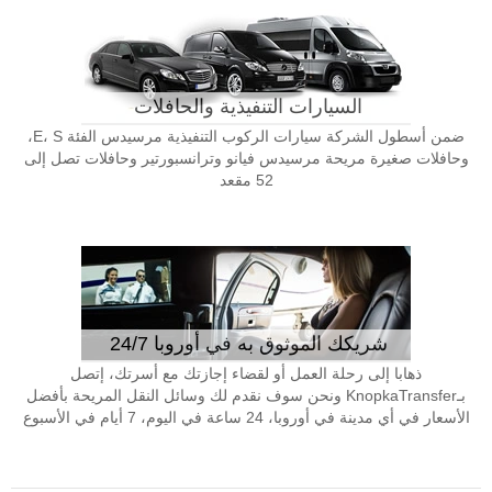
السيارات التنفيذية والحافلات
ضمن أسطول الشركة سيارات الركوب التنفيذية مرسيدس الفئة E، S،
وحافلات صغيرة مريحة مرسيدس فيانو وترانسبورتير وحافلات تصل إلى
52 مقعد
شريكك الموثوق به في أوروبا 24/7
ذهابا إلى رحلة العمل أو لقضاء إجازتك مع أسرتك، إتصل
بـKnopkaTransfer ونحن سوف نقدم لك وسائل النقل المريحة بأفضل
الأسعار في أي مدينة في أوروبا، 24 ساعة في اليوم، 7 أيام في الأسبوع