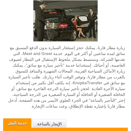
زيارة مطار فارنا، يمكنك حجز إستئجار السيارة بدون الدفع المسبق مع
سائق لمدة ساعتين أو أكثر في اليوم. خدمة Meet and Greet، التي
تقدمها الشركة، وستبسط بشكل ملحوظ الإستقبال في المطار لضيوف
العاصمة، أو أحبائك. إستخداما خدمة "تأجير سيارة مع سائق"، يمكنك
زيارة الأماكن السياحية القريبة، المحالات الشهيرة والمنافذ للتسوق
بالقرب من مطار فارنا، وتوفير الوقت أثناء زيارتك. طلب تأجير السيارة
مع سائق في KnopkaTransfer، إنه يكلف أقل بكثير من إستخدام
سيارة الأجرة العادية. لحجز تأجير سيارة الدرجة الفاخرة مع سائق، أو
الحافلة الصغيرة أو الحافلة أو السيارة الصغيرة من الدرجة السياحية،
إختر "التأجير بالساعة" في الجزء العلوي الأيسر من هذه الصفحة، أدخل
مطار فارنا بإعتباره نقطة الإنطلاق، وعدد ساعات الإيجارة.
خدمة النقل
الإيجار بالساعة