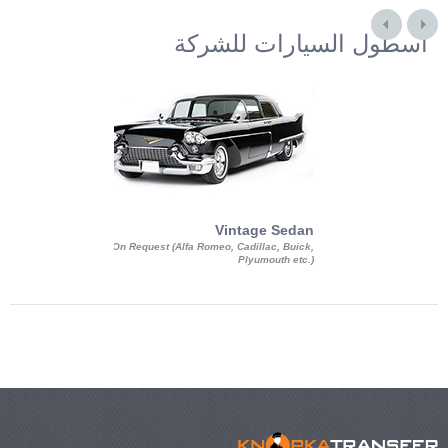
أسطول السيارات للشركة
Exotic Limo
Vintage Sedan
ousine Magnum,
On Request (Alfa Romeo, Cadillac, Buick,
 Chrysler C 300
Plyumouth etc.)
3 140, Lincoln
rech Limousine