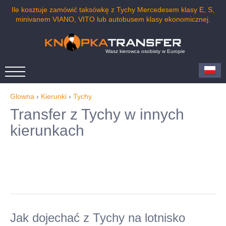
Ile kosztuje zamówić taksówkę z Tychy Mercedesem klasy E, S,
minivanem VIANO, VITO lub autobusem klasy ekonomicznej.
Wasz kierowca osobisty w Europie
Glowna
›
Kierunki
›
Tychy
Transfer z Tychy w innych
kierunkach
Jak dojechać z Tychy na lotnisko