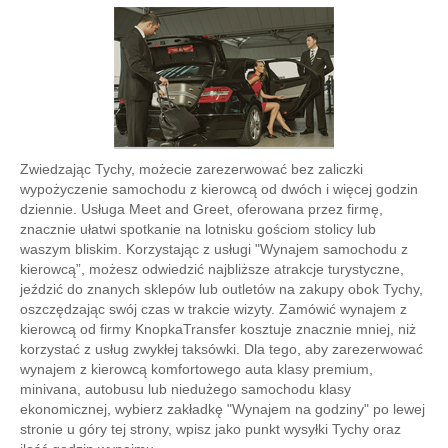
Zwiedzając Tychy, możecie zarezerwować bez zaliczki
wypożyczenie samochodu z kierowcą od dwóch i więcej godzin
dziennie. Usługa Meet and Greet, oferowana przez firmę,
znacznie ułatwi spotkanie na lotnisku gościom stolicy lub
waszym bliskim. Korzystając z usługi "Wynajem samochodu z
kierowcą”, możesz odwiedzić najbliższe atrakcje turystyczne,
jeździć do znanych sklepów lub outletów na zakupy obok Tychy,
oszczędzając swój czas w trakcie wizyty. Zamówić wynajem z
kierowcą od firmy KnopkaTransfer kosztuje znacznie mniej, niż
korzystać z usług zwykłej taksówki. Dla tego, aby zarezerwować
wynajem z kierowcą komfortowego auta klasy premium,
minivana, autobusu lub niedużego samochodu klasy
ekonomicznej, wybierz zakładkę "Wynajem na godziny" po lewej
stronie u góry tej strony, wpisz jako punkt wysyłki Tychy oraz