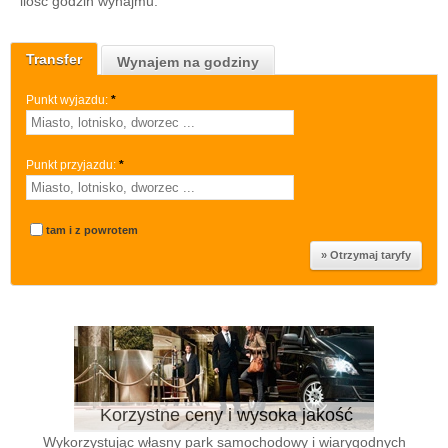
ilość godzin wynajmu.
Transfer
Wynajem na godziny
Punkt wyjazdu:
*
Punkt przyjazdu:
*
tam i z powrotem
Korzystne ceny i wysoka jakość
Wykorzystując własny park samochodowy i wiarygodnych