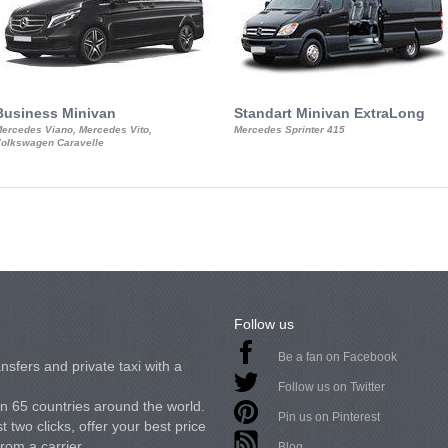
Business Minivan
Standart Minivan ExtraLong
ercedes Viano, Mercedes Vito,
Mercedes Sprinter 415
olkswagen Caravelle
Follow us
Be a fan on Facebook
nsfers and private taxi with a
Follow us on Twitter
in 65 countries around the world.
Pin us on Pinterest
 two clicks, offer your best price
from a carrier.
Blog