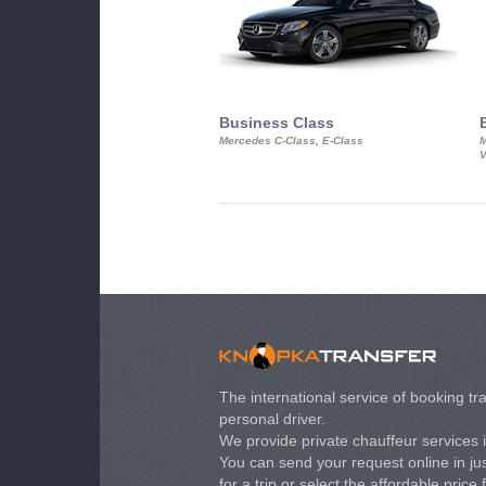
Business Class
Mercedes C-Class, E-Class
M
V
The international service of booking tra
personal driver.
We provide private chauffeur services 
You can send your request online in just
for a trip or select the affordable price 