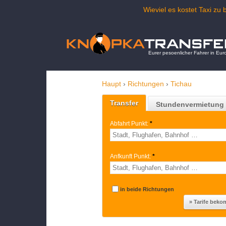
Wieviel es kostet Taxi z
Eurer pesoenlicher Fahrer in Eur
Haupt
›
Richtungen
›
Tichau
Transfer
Stundenvermietung
Abfahrt Punkt:
*
Anfkunft Punkt:
*
in beide Richtungen