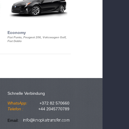
Economy
Luxury Class
Fiat Punto, Peugeot 206, Vokswagen Golf,
Mercedes S-Class, Audi A8, BMW 730
Fiat Doblo
Cadillac STS
Schnelle Verbindung
WhatsApp:
+372 82 570660
Telefon :
+44 2045770789
Email: