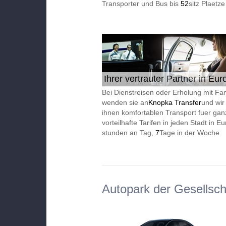
Transporter und Bus bis
52
sitz Plaetze
Ihrer vertrauter Partner in Eur
24/7
Bei Dienstreisen oder Erholung mit Fam
wenden sie an
Knopka Transfer
und wir
ihnen komfortablen Transport fuer gan
vorteilhafte Tarifen in jeden Stadt in 
stunden an Tag,
7
Tage in der Woche
Autopark der Gesellsch