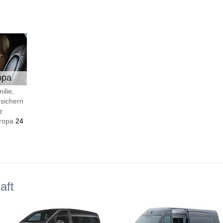
opa
ilie,
 sichern
z
Europa
24
aft