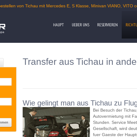
u bestellen von Tichau mit Mercedes E, S Klasse, Minivan VIANO, VITO
HAUPT
UEBER UNS
RESERVIEREN
RICHT
opa
Transfer aus Tichau in and
Wie gelingt man aus Tichau zu Flu
Bei Besuch der Tichau
Autovermietung mit Fa
Stunden. Service Meet
Gesellschaft, wird deut
fuer Gaeste der Haupt