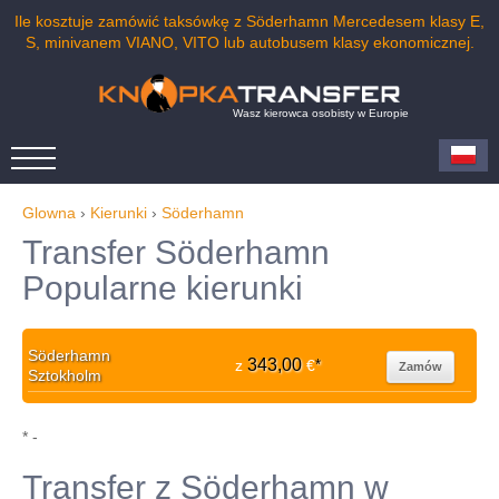
Ile kosztuje zamówić taksówkę z Söderhamn Mercedesem klasy E,
S, minivanem VIANO, VITO lub autobusem klasy ekonomicznej.
Wasz kierowca osobisty w Europie
Glowna
›
Kierunki
›
Söderhamn
Transfer Söderhamn
Popularne kierunki
Söderhamn
343,00
z
€
*
Zamów
Sztokholm
* -
Transfer z Söderhamn w