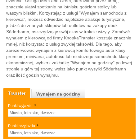
dziennie. Usługa Meet and Greet, oferowana przez firmę,
znacznie ułatwi spotkanie na lotnisku gościom stolicy lub
waszym bliskim. Korzystając z usługi "Wynajem samochodu z
kierowcą”, możesz odwiedzić najbliższe atrakcje turystyczne,
jeździć do znanych sklepów lub outletów na zakupy obok
Söderhamn, oszczędzając swój czas w trakcie wizyty. Zamówić
wynajem z kierowcą od firmy KnopkaTransfer kosztuje znacznie
mniej, niż korzystać z usług zwykłej taksówki. Dla tego, aby
zarezerwować wynajem z kierowcą komfortowego auta klasy
premium, minivana, autobusu lub niedużego samochodu klasy
ekonomicznej, wybierz zakładkę "Wynajem na godziny" po lewej
stronie u góry tej strony, wpisz jako punkt wysyłki Söderhamn
oraz ilość godzin wynajmu.
Transfer
Wynajem na godziny
Punkt wyjazdu:
*
Punkt przyjazdu:
*