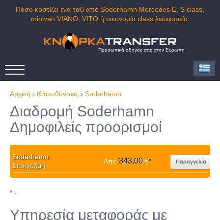
Πόσο κοστίζει ένα ταξί από Soderhamn Mercedes E, S class,
minivan VIANO, VITO ή οικονομία class λεωφορείο.
Προσωπικά οδηγός σας στην Ευρώπη
Αρχική
›
Κατευθύνσεις
›
Soderhamn
Διαδρομή Soderhamn
Δημοφιλείς προορισμοί
Soderhamn
343,00
Από
€
*
Παραγγελία
Στοκχόλμη
* -
Υπηρεσία μεταφοράς με