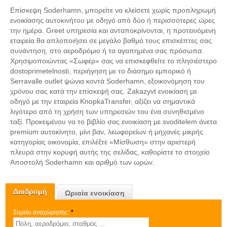
Επίσκεψη Soderhamn, μπορείτε να κλείσετε χωρίς προπληρωμή
ενοικίασης αυτοκινήτου με οδηγό από δύο ή περισσότερες ώρες
την ημέρα. Greet υπηρεσία και ανταποκρίνονται, η προτεινόμενη
εταιρεία θα απλοποιήσει σε μεγάλο βαθμό τους επισκέπτες σας
συνάντηση, στο αεροδρόμιο ή τα αγαπημένα σας πρόσωπα.
Χρησιμοποιώντας «Σωφέρ» σας να επισκεφθείτε το πλησιέστερο
dostoprimetelnosti, περιήγηση με το διάσημο εμπορικό ή
Serravalle outlet ψώνια κοντά Soderhamn, εξοικονόμηση του
χρόνου σας κατά την επίσκεψή σας. Zakazyvt ενοικίαση με
οδηγό με την εταιρεία KnopkaTransfer, αξίζει να σημαντικά
λιγότερο από τη χρήση των υπηρεσιών του ένα συνηθισμένο
ταξί. Προκειμένου να το βιβλίο σας ενοικίαση με svoditelem άνετα
premium αυτοκίνητο, μίνι βαν, λεωφορείων ή μηχανές μικρής
κατηγορίας οικονομία, επιλέξτε «Μίσθωση» στην αριστερή
πλευρά στην κορυφή αυτής της σελίδας, καθορίστε το στοιχείο
Αποστολή Soderhamn και αριθμό των ωρών.
Διαδρομή
Ωριαία ενοικίαση
Σημείο αναχώρησης:
*