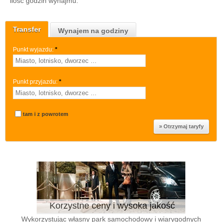
ilość godzin wynajmu.
Transfer
Wynajem na godziny
Punkt wyjazdu:
*
Punkt przyjazdu:
*
tam i z powrotem
Korzystne ceny i wysoka jakość
Wykorzystując własny park samochodowy i wiarygodnych