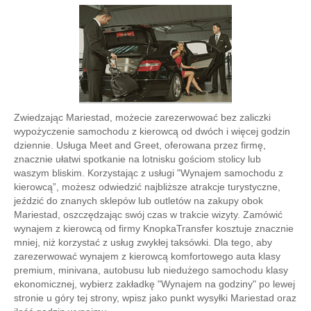
Zwiedzając Mariestad, możecie zarezerwować bez zaliczki
wypożyczenie samochodu z kierowcą od dwóch i więcej godzin
dziennie. Usługa Meet and Greet, oferowana przez firmę,
znacznie ułatwi spotkanie na lotnisku gościom stolicy lub
waszym bliskim. Korzystając z usługi "Wynajem samochodu z
kierowcą”, możesz odwiedzić najbliższe atrakcje turystyczne,
jeździć do znanych sklepów lub outletów na zakupy obok
Mariestad, oszczędzając swój czas w trakcie wizyty. Zamówić
wynajem z kierowcą od firmy KnopkaTransfer kosztuje znacznie
mniej, niż korzystać z usług zwykłej taksówki. Dla tego, aby
zarezerwować wynajem z kierowcą komfortowego auta klasy
premium, minivana, autobusu lub niedużego samochodu klasy
ekonomicznej, wybierz zakładkę "Wynajem na godziny" po lewej
stronie u góry tej strony, wpisz jako punkt wysyłki Mariestad oraz