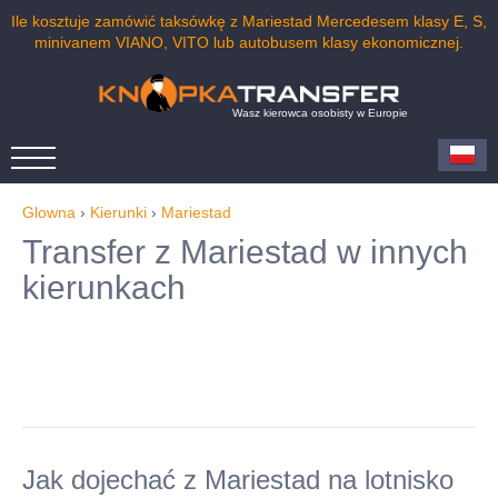
Ile kosztuje zamówić taksówkę z Mariestad Mercedesem klasy E, S,
minivanem VIANO, VITO lub autobusem klasy ekonomicznej.
Wasz kierowca osobisty w Europie
Glowna
›
Kierunki
›
Mariestad
Transfer z Mariestad w innych
kierunkach
Jak dojechać z Mariestad na lotnisko