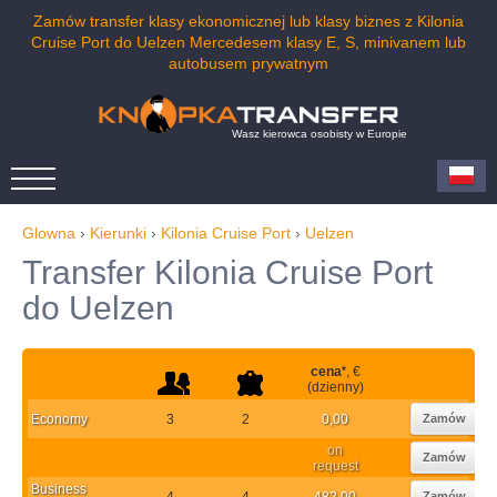
Zamów transfer klasy ekonomicznej lub klasy biznes z Kilonia
Cruise Port do Uelzen Mercedesem klasy E, S, minivanem lub
autobusem prywatnym
Wasz kierowca osobisty w Europie
Glowna
›
Kierunki
›
Kilonia Cruise Port
›
Uelzen
Transfer Kilonia Cruise Port
do Uelzen
cena
*
, €
(dzienny)
Economy
3
2
0,00
Zamów
on
Zamów
request
Business
4
4
482,00
Zamów