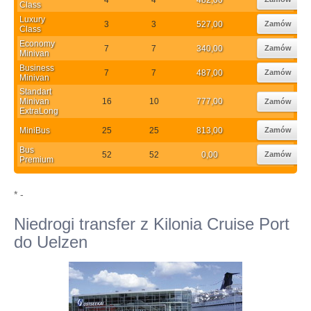
Class
Luxury
3
3
527,00
Zamów
Class
Economy
7
7
340,00
Zamów
Minivan
Business
7
7
487,00
Zamów
Minivan
Standart
Minivan
16
10
777,00
Zamów
ExtraLong
MiniBus
25
25
813,00
Zamów
Bus
52
52
0,00
Zamów
Premium
* -
Niedrogi transfer z Kilonia Cruise Port
do Uelzen