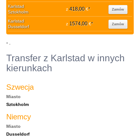
Karlstad
418,00
z
€
*
Zamów
Sztokholm
Karlstad
1574,00
z
€
*
Zamów
Dusseldorf
* -
Transfer z Karlstad w innych
kierunkach
Szwecja
Miasto
Sztokholm
Niemcy
Miasto
Dusseldorf