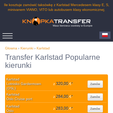
Ile kosztuje zamówić taksówkę z Karlstad Mercedesem klasy E, S,
minivanem VIANO, VITO lub autobusem klasy ekonomicznej.
Wasz kierowca osobisty w Europie
Glowna
›
Kierunki
›
Karlstad
Transfer Karlstad Popularne
kierunki
Karlstad
320,00
Lotnisko Gardermoen
z
€
*
Zamów
(OSL)
Karlstad
284,00
z
€
*
Zamów
Oslo Cruise port
Karlstad
283,00
z
€
*
Zamów
Oslo