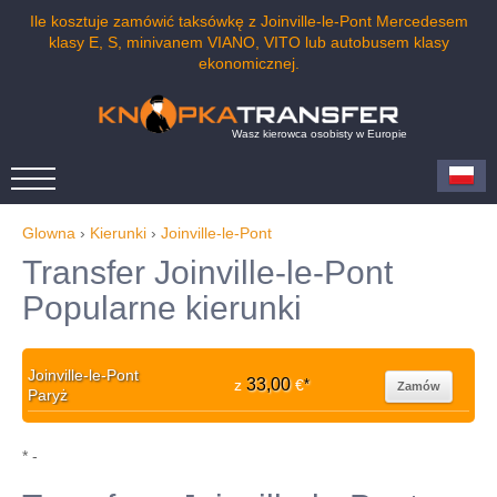
Ile kosztuje zamówić taksówkę z Joinville-le-Pont Mercedesem
klasy E, S, minivanem VIANO, VITO lub autobusem klasy
ekonomicznej.
Wasz kierowca osobisty w Europie
Glowna
›
Kierunki
›
Joinville-le-Pont
Transfer Joinville-le-Pont
Popularne kierunki
Joinville-le-Pont
33,00
z
€
*
Zamów
Paryż
* -