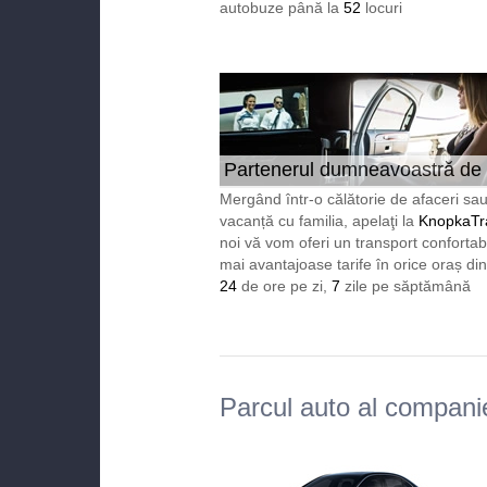
autobuze până la
52
locuri
Partenerul dumneavoastră de
încredere în Europa 24/7
Mergând într-o călătorie de afaceri sau
vacanță cu familia, apelaţi la
KnopkaTr
noi vă vom oferi un transport confortabi
mai avantajoase tarife în orice oraș di
24
de ore pe zi,
7
zile pe săptămână
Parcul auto al compani