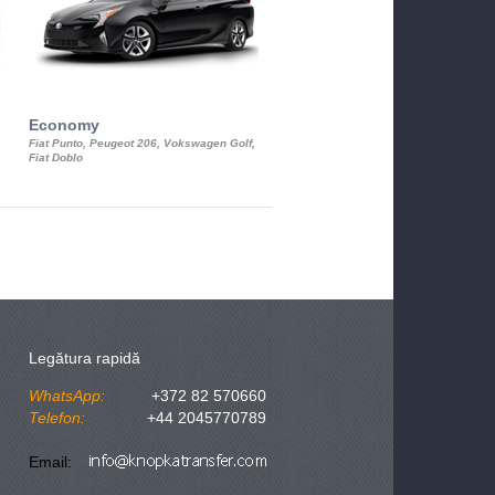
Economy
Luxury Class
Fiat Punto, Peugeot 206, Vokswagen Golf,
Mercedes S-Class, Audi A8, BMW 730
Fiat Doblo
Cadillac STS
Legătura rapidă
WhatsApp:
+372 82 570660
Telefon:
+44 2045770789
Email: