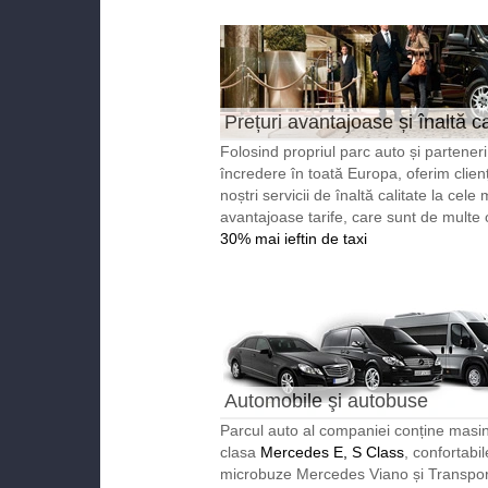
Prețuri avantajoase și înaltă ca
Folosind propriul parc auto și partener
încredere în toată Europa, oferim clienț
noștri servicii de înaltă calitate la cele 
avantajoase tarife, care sunt de multe 
30% mai ieftin de taxi
Automobile şi autobuse
reprezentabile
Parcul auto al companiei conține masin
clasa
Mercedes E, S Class
, confortabil
microbuze Mercedes Viano și Transport