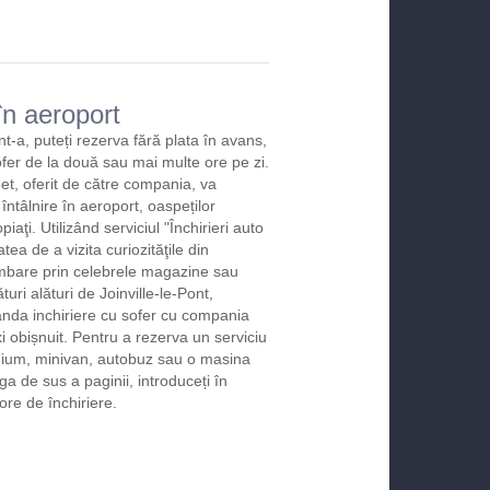
în aeroport
nt-a, puteți rezerva fără plata în avans,
ofer de la două sau mai multe ore pe zi.
et, oferit de către compania, va
 întâlnire în aeroport, oaspeților
iaţi. Utilizând serviciul "Închirieri auto
atea de a vizita curiozităţile din
imbare prin celebrele magazine sau
uri alături de Joinville-le-Pont,
anda inchiriere cu sofer cu compania
i obișnuit. Pentru a rezerva un serviciu
emium, minivan, autobuz sau o masina
ga de sus a paginii, introduceți în
ore de închiriere.