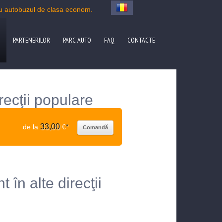
cu autobuzul de clasa econom.
PARTENERILOR
PARC AUTO
FAQ
CONTACTE
recţii populare
33,00
de la
€
*
Comandă
 în alte direcţii