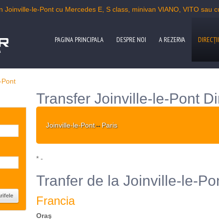
n Joinville-le-Pont cu Mercedes E, S class, minivan VIANO, VITO sau 
PAGINA PRINCIPALA
DESPRE NOI
A REZERVA
DIRECŢII
a
e-Pont
Transfer Joinville-le-Pont Di
Joinville-le-Pont
↔
Paris
* -
Tranfer de la Joinville-le-Pont
Francia
Oraş