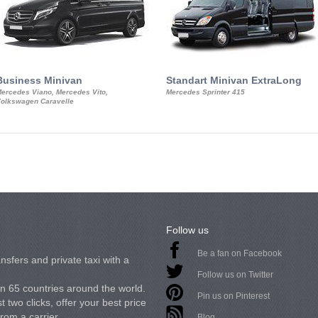
Business Minivan
Standart Minivan ExtraLong
ercedes Viano, Mercedes Vito,
Mercedes Sprinter 415
olkswagen Caravelle
Follow us
Be a fan on Facebook
nsfers and private taxi with a
Follow us on Twitter
in 65 countries around the world.
Pin us on Pinterest
 two clicks, offer your best price
from a carrier.
Blog