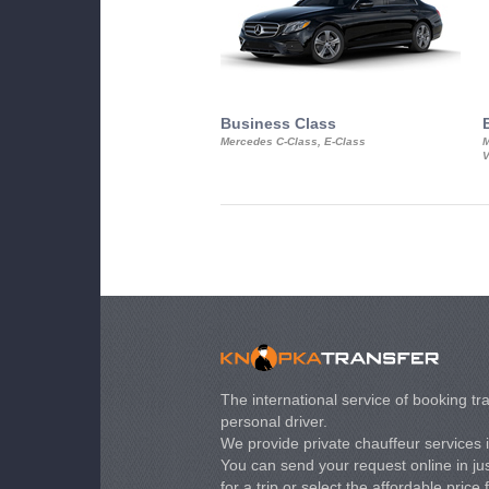
Business Class
Mercedes C-Class, E-Class
M
V
The international service of booking tra
personal driver.
We provide private chauffeur services 
You can send your request online in just
for a trip or select the affordable price 