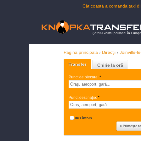
Cât coastă a comanda taxi di
Şoferul vostru personal în Europ
Pagina principala
›
Direcţii
›
Joinville-l
Transfer
Chirie la oră
Punct de plecare:
*
Punct destinaţie:
*
dus întors