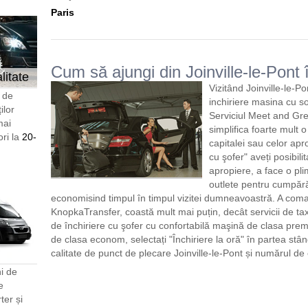
Paris
Cum să ajungi din Joinville-le-Pont 
litate
Vizitând Joinville-le-Po
i de
inchiriere masina cu s
ilor
Serviciul Meet and Gre
mai
simplifica foarte mult o
ori la
20-
capitalei sau celor aprop
cu şofer" aveți posibilit
apropiere, a face o pl
outlete pentru cumpărăt
economisind timpul în timpul vizitei dumneavoastră. A com
KnopkaTransfer, coastă mult mai puțin, decât servicii de tax
de închiriere cu şofer cu confortabilă maşină de clasa pr
de clasa econom, selectați "Închiriere la oră" în partea stân
calitate de punct de plecare Joinville-le-Pont și numărul de 
i de
e
er și