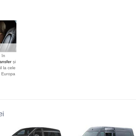
 în
ansfer
și
l la cele
n Europa
ei