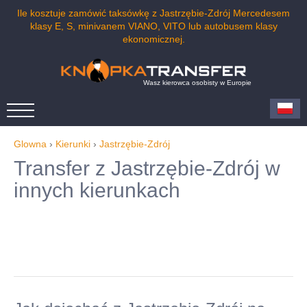
Ile kosztuje zamówić taksówkę z Jastrzębie-Zdrój Mercedesem
klasy E, S, minivanem VIANO, VITO lub autobusem klasy
ekonomicznej.
Wasz kierowca osobisty w Europie
Glowna
›
Kierunki
›
Jastrzębie-Zdrój
Transfer z Jastrzębie-Zdrój w
innych kierunkach